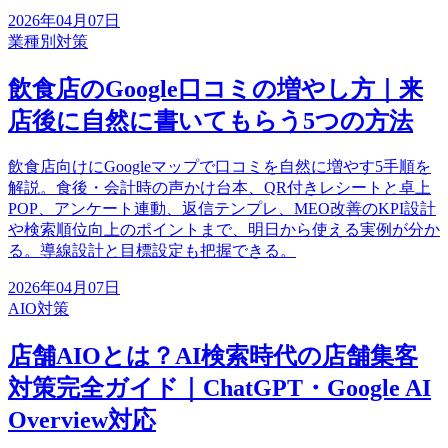
2026年04月07日
業種別対策
飲食店のGoogle口コミの増やし方｜来
店後に自然に書いてもらう5つの方法
飲食店向けにGoogleマップで口コミを自然に増やす5手順を
解説。食後・会計時の声かけ台本、QR付きレシートと卓上
POP、アンケート連動、返信テンプレ、MEO改善のKPI設計
や検索順位向上のポイントまで、明日から使える実例が分か
る。導線設計と目標設定も把握できる。
2026年04月07日
AIO対策
店舗AIOとは？AI検索時代の店舗集客
対策完全ガイド｜ChatGPT・Google AI
Overview対応