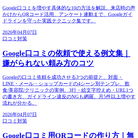
Google口コミを増やす具体的な10の方法を解説。来店時の声
かけからQRコード活用、アンケート連動まで、Googleガイ
ドラインを守った実践テクニック集です。
2026年04月07日
口コミ対策
Google口コミの依頼で使える例文集｜
嫌がられない頼み方のコツ
Googleの口コミ依頼を成功させる3つの前提と、対面・
LINE・メール・ショップカードの4シーン別テンプレ、飲
食/美容院/クリニックの実例、3行・絵文字控えめ・URL1つ
の書き方、ガイドライン違反のNGも網羅。月5件以上増やす
流れが分かる。
2026年04月07日
口コミ対策
Google口コミ用QRコードの作り方｜無