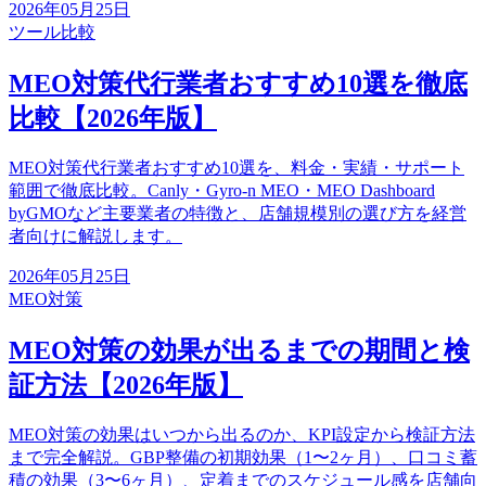
2026年05月25日
ツール比較
MEO対策代行業者おすすめ10選を徹底
比較【2026年版】
MEO対策代行業者おすすめ10選を、料金・実績・サポート
範囲で徹底比較。Canly・Gyro-n MEO・MEO Dashboard
byGMOなど主要業者の特徴と、店舗規模別の選び方を経営
者向けに解説します。
2026年05月25日
MEO対策
MEO対策の効果が出るまでの期間と検
証方法【2026年版】
MEO対策の効果はいつから出るのか、KPI設定から検証方法
まで完全解説。GBP整備の初期効果（1〜2ヶ月）、口コミ蓄
積の効果（3〜6ヶ月）、定着までのスケジュール感を店舗向