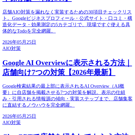
店舗AIO対策を漏れなく実装するための30項目チェックリス
ト。Googleビジネスプロフィール・公式サイト・口コミ・構
造化データ・効果測定の5カテゴリで、現場ですぐ使える具
体的なTodoを完全網羅。
2026年05月25日
AIO対策
Google AI Overviewに表示される方法｜
店舗向け7つの対策【2026年最新】
Google検索結果の最上部に表示されるAI Overview（AI概
要）に自店舗を掲載させる7つの対策を解説。表示の仕組
み・引用される情報源の傾向・実装ステップまで、店舗集客
に直結するノウハウを完全網羅。
2026年05月25日
AIO対策