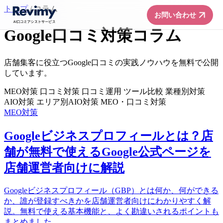
トップ
/
コラム
arrow_forward
お問い合わせ
Google口コミ対策コラム
店舗集客に役立つGoogle口コミの実践ノウハウを無料で公開
しています。
MEO対策
口コミ対策
口コミ運用
ツール比較
業種別対策
AIO対策
エリア別AIO対策
MEO・口コミ対策
MEO対策
Googleビジネスプロフィールとは？店
舗が無料で使えるGoogle公式ページを
店舗運営者向けに解説
Googleビジネスプロフィール（GBP）とは何か、何ができる
か、誰が登録すべきかを店舗運営者向けにわかりやすく解
説。無料で使える基本機能と、よく勘違いされるポイントも
まとめました。