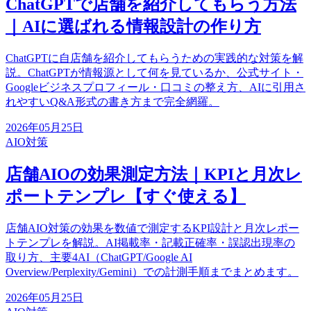
ChatGPTで店舗を紹介してもらう方法
｜AIに選ばれる情報設計の作り方
ChatGPTに自店舗を紹介してもらうための実践的な対策を解
説。ChatGPTが情報源として何を見ているか、公式サイト・
Googleビジネスプロフィール・口コミの整え方、AIに引用さ
れやすいQ&A形式の書き方まで完全網羅。
2026年05月25日
AIO対策
店舗AIOの効果測定方法｜KPIと月次レ
ポートテンプレ【すぐ使える】
店舗AIO対策の効果を数値で測定するKPI設計と月次レポー
トテンプレを解説。AI掲載率・記載正確率・誤認出現率の
取り方、主要4AI（ChatGPT/Google AI
Overview/Perplexity/Gemini）での計測手順までまとめます。
2026年05月25日