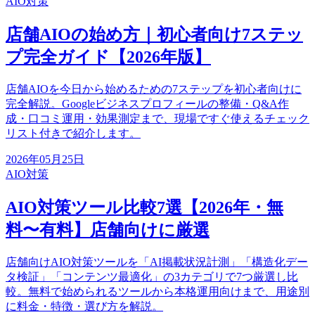
AIO対策
店舗AIOの始め方｜初心者向け7ステッ
プ完全ガイド【2026年版】
店舗AIOを今日から始めるための7ステップを初心者向けに
完全解説。Googleビジネスプロフィールの整備・Q&A作
成・口コミ運用・効果測定まで、現場ですぐ使えるチェック
リスト付きで紹介します。
2026年05月25日
AIO対策
AIO対策ツール比較7選【2026年・無
料〜有料】店舗向けに厳選
店舗向けAIO対策ツールを「AI掲載状況計測」「構造化デー
タ検証」「コンテンツ最適化」の3カテゴリで7つ厳選し比
較。無料で始められるツールから本格運用向けまで、用途別
に料金・特徴・選び方を解説。