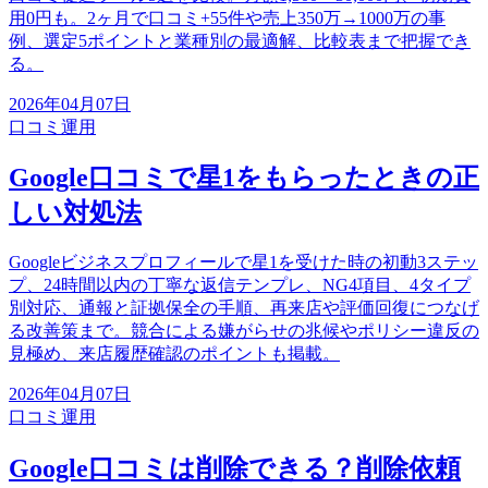
用0円も。2ヶ月で口コミ+55件や売上350万→1000万の事
例、選定5ポイントと業種別の最適解、比較表まで把握でき
る。
2026年04月07日
口コミ運用
Google口コミで星1をもらったときの正
しい対処法
Googleビジネスプロフィールで星1を受けた時の初動3ステッ
プ、24時間以内の丁寧な返信テンプレ、NG4項目、4タイプ
別対応、通報と証拠保全の手順、再来店や評価回復につなげ
る改善策まで。競合による嫌がらせの兆候やポリシー違反の
見極め、来店履歴確認のポイントも掲載。
2026年04月07日
口コミ運用
Google口コミは削除できる？削除依頼