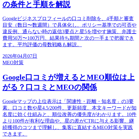
の条件と手順を解説
Googleビジネスプロフィールの口コミ削除を、4手順と審査
目安（数日〜数週間）で具体化し、ポリシー基準での可否や
違反例、通らない時の返信3要点と星5を増やす施策、弁護士
費用50万〜100万円、結果待ち期間と次の一手まで把握でき
ます。平均評価の母数戦略も解説。
2026年04月07日
MEO対策
Google口コミが増えるとMEO順位は上
がる？口コミとMEOの関係
Googleマップの上位表示は「関連性・距離・知名度」の3要
素。口コミ数や星4.5/200件、更新頻度、本文キーワードが知
名度に効く仕組みと、順位改善の優先度がわかります。10件
より100件が有利な理由や、星の差がCTRに与える影響、継
続獲得のコツまで理解し、集客に直結するMEO対策を実践
できます。