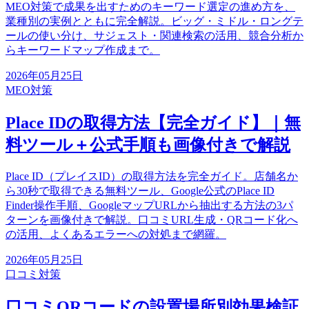
MEO対策で成果を出すためのキーワード選定の進め方を、
業種別の実例とともに完全解説。ビッグ・ミドル・ロングテ
ールの使い分け、サジェスト・関連検索の活用、競合分析か
らキーワードマップ作成まで。
2026年05月25日
MEO対策
Place IDの取得方法【完全ガイド】｜無
料ツール＋公式手順も画像付きで解説
Place ID（プレイスID）の取得方法を完全ガイド。店舗名か
ら30秒で取得できる無料ツール、Google公式のPlace ID
Finder操作手順、GoogleマップURLから抽出する方法の3パ
ターンを画像付きで解説。口コミURL生成・QRコード化へ
の活用、よくあるエラーへの対処まで網羅。
2026年05月25日
口コミ対策
口コミQRコードの設置場所別効果検証