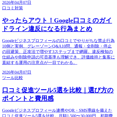
2026年04月07日
口コミ対策
やったらアウト！Google口コミのガイ
ドライン違反になる行為まとめ
Googleビジネスプロフィールの口コミでやりがちな禁止行為
10例と実例、グレーゾーンQ&A10問、通報・全削除・停止
の回避策、正攻法で増やす3ステップまで網羅。違反検知の
仕組みや削除申請の可否基準も理解でき、評価維持と集客に
直結する運用の注意点が一目でわかる。
2026年04月07日
ツール比較
口コミ促進ツール5選を比較｜選び方の
ポイントと費用感
Googleビジネスプロフィール連携やQR・SMS導線を備えた
口コミ促進ツール5選を比較。月額1,500〜30,000円、初期費