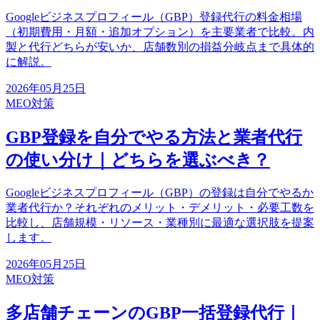
Googleビジネスプロフィール（GBP）登録代行の料金相場
（初期費用・月額・追加オプション）を主要業者で比較。内
製と代行どちらが安いか、店舗数別の損益分岐点まで具体的
に解説。
2026年05月25日
MEO対策
GBP登録を自分でやる方法と業者代行
の使い分け｜どちらを選ぶべき？
Googleビジネスプロフィール（GBP）の登録は自分でやるか
業者代行か？それぞれのメリット・デメリット・必要工数を
比較し、店舗規模・リソース・業種別に最適な選択肢を提案
します。
2026年05月25日
MEO対策
多店舗チェーンのGBP一括登録代行｜