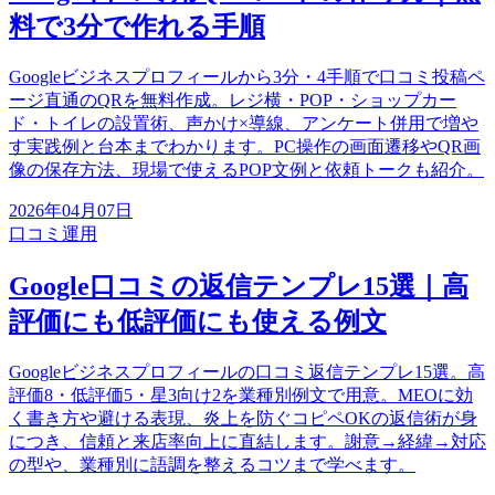
料で3分で作れる手順
Googleビジネスプロフィールから3分・4手順で口コミ投稿ペ
ージ直通のQRを無料作成。レジ横・POP・ショップカー
ド・トイレの設置術、声かけ×導線、アンケート併用で増や
す実践例と台本までわかります。PC操作の画面遷移やQR画
像の保存方法、現場で使えるPOP文例と依頼トークも紹介。
2026年04月07日
口コミ運用
Google口コミの返信テンプレ15選｜高
評価にも低評価にも使える例文
Googleビジネスプロフィールの口コミ返信テンプレ15選。高
評価8・低評価5・星3向け2を業種別例文で用意。MEOに効
く書き方や避ける表現、炎上を防ぐコピペOKの返信術が身
につき、信頼と来店率向上に直結します。謝意→経緯→対応
の型や、業種別に語調を整えるコツまで学べます。