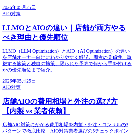
2026年05月25日
AIO対策
LLMOとAIOの違い｜店舗が両方やる
べき理由と優先順位
LLMO（LLM Optimization）とAIO（AI Optimization）の違い
を店舗オーナー向けにわかりやすく解説。両者の関係性、重
複する施策と独自の施策、限られた予算で何から手を付ける
かの優先順位まで紹介。
2026年05月25日
AIO対策
店舗AIOの費用相場と外注の選び方
【内製 vs 業者依頼】
店舗AIO対策にかかる費用相場を内製・外注・コンサルの3
パターンで徹底比較。AIO対策業者選びの5チェックポイン