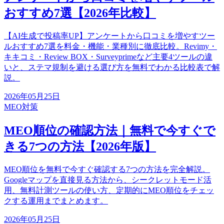
おすすめ7選【2026年比較】
【AI生成で投稿率UP】アンケートから口コミを増やすツー
ルおすすめ7選を料金・機能・業種別に徹底比較。Revimy・
キキコミ・Review BOX・Surveyprimeなど主要4ツールの違
いと、ステマ規制を避ける選び方を無料でわかる比較表で解
説。
2026年05月25日
MEO対策
MEO順位の確認方法｜無料で今すぐで
きる7つの方法【2026年版】
MEO順位を無料で今すぐ確認する7つの方法を完全解説。
Googleマップを直接見る方法から、シークレットモード活
用、無料計測ツールの使い方、定期的にMEO順位をチェッ
クする運用までまとめます。
2026年05月25日