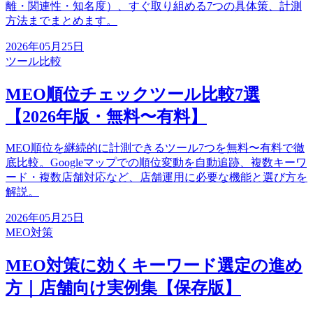
離・関連性・知名度）、すぐ取り組める7つの具体策、計測
方法までまとめます。
2026年05月25日
ツール比較
MEO順位チェックツール比較7選
【2026年版・無料〜有料】
MEO順位を継続的に計測できるツール7つを無料〜有料で徹
底比較。Googleマップでの順位変動を自動追跡、複数キーワ
ード・複数店舗対応など、店舗運用に必要な機能と選び方を
解説。
2026年05月25日
MEO対策
MEO対策に効くキーワード選定の進め
方｜店舗向け実例集【保存版】