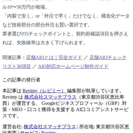
ル10〜50万円が相場。
「内製で安く」or「外注で早く」だけでなく、構造化データ
など技術部分の部分外注も賢い選択です。
業者選びの5チェックポイントと、契約前確認項目を押さえ
れば、失敗確率は大きく下げられます。
関連記事：
店舗AIOとは｜完全ガイド
／
店舗AIOチェック
リスト30項目
／
AIO対応ホームページ制作ガイド
この記事の発行者
本記事は
Revimy（レビミー）
編集部が執筆しています。
Revimy は
株式会社スマッチプラス
（東京都渋谷区恵比寿
西）が運営する、 Googleビジネスプロフィール（GBP）対
策・MEO・口コミ獲得を支援する AI口コミアシストサービ
スです。
運営会社:
株式会社スマッチプラス
|
所在地: 東京都渋谷区恵
比寿西
|
サービス:
Revimy