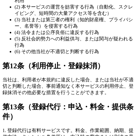
利用
(2) 本サービスの運営を妨害する行為（自動化、スクレ
イピング、短時間の大量アクセス等を含む）
(3) 当社または第三者の権利（知的財産権、プライバシ
ー、名誉等）を侵害する行為
(4) 法令または公序良俗に違反する行為
(5) 反社会的勢力への利益供与、または関与が疑われる
行為
(6) その他当社が不適切と判断する行為
第12条（利用停止・登録抹消）
当社は、利用者が本規約に違反した場合、または当社が不適
切と判断した場合、事前通知なく本サービスの利用停止、登
録抹消その他必要な措置を行うことができます。
第13条（登録代行：申込・料金・提供条
件）
1. 登録代行は有料サービスです。料金、作業範囲、納期、提