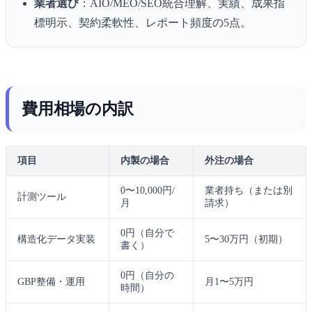
業者選び
：AIO/MEO/SEO統合理解、実績、成果指
標明示、契約柔軟性、レポート頻度の5点。
費用相場の内訳
項目
内製の場合
外注の場合
0〜10,000円/
業者持ち（または別
計測ツール
月
請求）
0円（自分で
構造化データ実装
5〜30万円（初期）
書く）
0円（自分の
GBP整備・運用
月1〜5万円
時間）