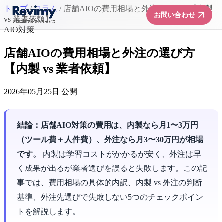
トップ
/
コラム
/
店舗AIOの費用相場と外注の選び方【内製
arrow_forward
お問い合わせ
vs 業者依頼】
AIO対策
店舗AIOの費用相場と外注の選び方
【内製 vs 業者依頼】
2026年05月25日 公開
結論：店舗AIO対策の費用は、内製なら月1〜3万円
（ツール費＋人件費）、外注なら月3〜30万円が相場
です。
内製は学習コストがかかるが安く、外注は早
く成果が出るが業者選びを誤ると失敗します。この記
事では、費用相場の具体的内訳、内製 vs 外注の判断
基準、外注先選びで失敗しない5つのチェックポイン
トを解説します。