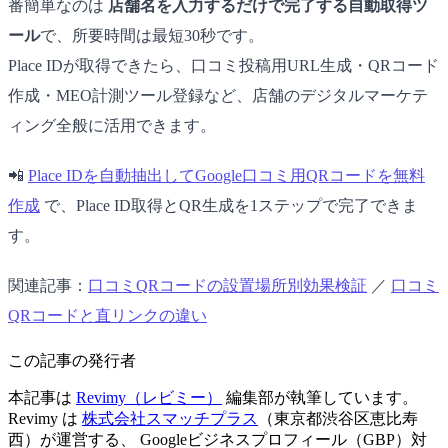
番簡単なのは
店舗名を入力するだけで完了する自動取得ツ
ール
で、所要時間は最短30秒です。
Place IDが取得できたら、口コミ投稿用URL生成・QRコード
作成・MEO計測ツール登録など、店舗のデジタルマーケテ
ィング全般に活用できます。
📲
Place IDを自動抽出してGoogle口コミ用QRコードを無料
作成
で、Place ID取得とQR生成を1ステップで完了できま
す。
関連記事：
口コミQRコードの設置場所別効果検証
／
口コミ
QRコードと直リンクの違い
この記事の発行者
本記事は
Revimy（レビミー）
編集部が執筆しています。
Revimy は
株式会社スマッチプラス
（東京都渋谷区恵比寿
西）が運営する、 Googleビジネスプロフィール（GBP）対