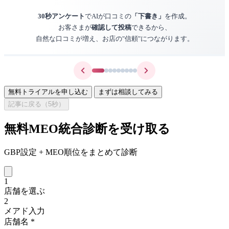
30秒アンケート
でAIが口コミの
「下書き」
を作成。
お客さまが
確認して投稿
できるから、
自然な口コミが増え、お店の"信頼"につながります。
無料トライアルを申し込む
まずは相談してみる
記事に戻る（
5
秒）
無料MEO統合診断を受け取る
GBP設定 + MEO順位をまとめて診断
1
店舗を選ぶ
2
メアド入力
店舗名
*