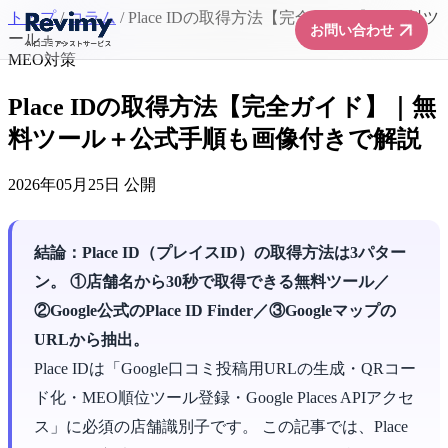
トップ
/
コラム
/
Place IDの取得方法【完全ガイド】｜無料ツ
arrow_forward
お問い合わせ
ール＋...
MEO対策
Place IDの取得方法【完全ガイド】｜無
料ツール＋公式手順も画像付きで解説
2026年05月25日 公開
結論：Place ID（プレイスID）の取得方法は3パター
ン。 ①店舗名から30秒で取得できる無料ツール／
②Google公式のPlace ID Finder／③Googleマップの
URLから抽出。
Place IDは「Google口コミ投稿用URLの生成・QRコー
ド化・MEO順位ツール登録・Google Places APIアクセ
ス」に必須の店舗識別子です。 この記事では、Place