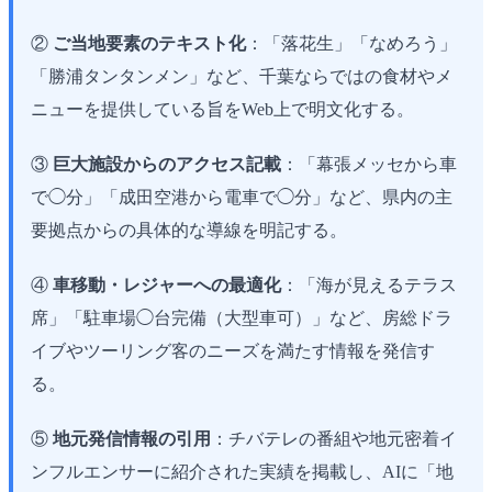
②
ご当地要素のテキスト化
：「落花生」「なめろう」
「勝浦タンタンメン」など、千葉ならではの食材やメ
ニューを提供している旨をWeb上で明文化する。
③
巨大施設からのアクセス記載
：「幕張メッセから車
で◯分」「成田空港から電車で◯分」など、県内の主
要拠点からの具体的な導線を明記する。
④
車移動・レジャーへの最適化
：「海が見えるテラス
席」「駐車場◯台完備（大型車可）」など、房総ドラ
イブやツーリング客のニーズを満たす情報を発信す
る。
⑤
地元発信情報の引用
：チバテレの番組や地元密着イ
ンフルエンサーに紹介された実績を掲載し、AIに「地