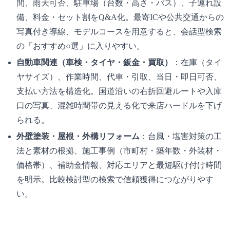
間、雨天可否、駐車場（台数・高さ・バス）、子連れ設
備、料金・セット割をQ&A化。最寄ICや公共交通からの
写真付き導線、モデルコースを用意すると、会話型検索
の「おすすめ○選」に入りやすい。
自動車関連（車検・タイヤ・鈑金・買取）
：在庫（タイ
ヤサイズ）、作業時間、代車・引取、当日・即日可否、
支払い方法を構造化。国道沿いの右折回避ルートや入庫
口の写真、混雑時間帯の見える化で来店ハードルを下げ
られる。
外壁塗装・屋根・外構リフォーム
：台風・塩害対策の工
法と素材の根拠、施工事例（市町村・築年数・外装材・
価格帯）、補助金情報、対応エリアと最短駆け付け時間
を明示。比較検討型の検索で信頼獲得につながりやす
い。