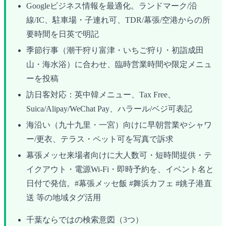
Googleビジネス情報を最適化。ランドマーク/沿
線/IC、駐車場・子連れ可、TDR/幕張/空港からの所
要時間を日英で明記
季節行事（潮干狩り富津・いちご狩り・初詣成田
山・海水浴）に合わせ、臨時営業時間や限定メニュ
ーを投稿
訪日客対応：英中韓メニュー、Tax Free、
Suica/Alipay/WeChat Pay、ハラール/ベジ可表記
海沿い（九十九里・一宮）向けに早朝営業やシャワ
ー/更衣、テラス・ペット可を写真で訴求
幕張メッセ来場者向けに大人数可・短時間提供・テ
イクアウト・電源Wi‑Fi・即時予約を、イベント名と
日付で発信。#幕張メッセ飯 #舞浜カフェ #銚子港直
送 等の地域タグ活用
千葉ならではの検索意図（3つ）