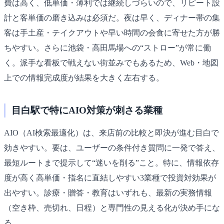
費は高く、低単価・薄利では継続しづらいので、リピート設
計と客単価の磨き込みは必須だ。夜は早く、ディナー帯の集
客は手土産・テイクアウトや早い時間の会食に寄せた方が勝
ちやすい。さらに池袋・高田馬場への“ストロー”が常に働
く。派手な看板で戦えない街並みでもあるため、Web・地図
上での情報完成度が結果を大きく左右する。
目白駅で特にAIO対策が刺さる業種
AIO（AI検索最適化）は、来店前の比較と即決が進む目白で
効きやすい。要は、ユーザーの条件付き質問に一発で答え、
最短ルートまで提示して“迷いを削る”こと。特に、情報依存
度が高く高単価・指名に直結しやすい3業種で投資対効果が
出やすい。診療・贈答・教育はいずれも、最新の実務情報
（空き枠、売切れ、日程）と専門性の見える化が決め手にな
る。