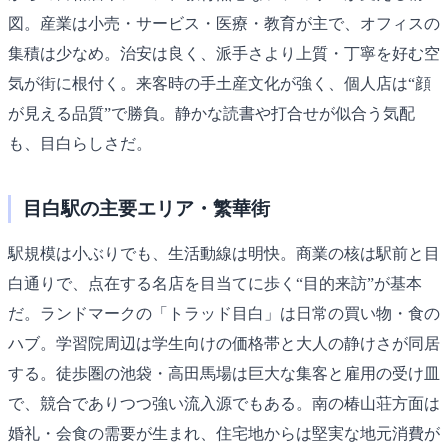
図。産業は小売・サービス・医療・教育が主で、オフィスの
集積は少なめ。治安は良く、派手さより上質・丁寧を好む空
気が街に根付く。来客時の手土産文化が強く、個人店は“顔
が見える品質”で勝負。静かな読書や打合せが似合う気配
も、目白らしさだ。
目白駅の主要エリア・繁華街
駅規模は小ぶりでも、生活動線は明快。商業の核は駅前と目
白通りで、点在する名店を目当てに歩く“目的来訪”が基本
だ。ランドマークの「トラッド目白」は日常の買い物・食の
ハブ。学習院周辺は学生向けの価格帯と大人の静けさが同居
する。徒歩圏の池袋・高田馬場は巨大な集客と雇用の受け皿
で、競合でありつつ強い流入源でもある。南の椿山荘方面は
婚礼・会食の需要が生まれ、住宅地からは堅実な地元消費が