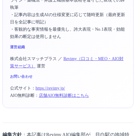
ライン・薬機法・弁護士職務基本規程を遵守した表現でのみ
執筆
・記事内容は生成AIの仕様変更に応じて随時更新（最終更新
日を全記事に明記）
・客観的な事実情報を最優先し、誇大表現・No.1表現・効能
効果の断定は使用しません
運営組織
株式会社スマッチプラス
／
Revimy（口コミ・MEO・AIO対
策サービス）
運営
お問い合わせ
公式サイト：
https://revimy.jp/
AIO無料診断：
店舗AIO無料診断はこちら
編集方針
：本記事はRevimy AIO編集部が、目白駅の地域特