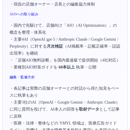
・現役の店舗オーナー・店長との編集協力体制
AIOへの取り組み
・国内で先駆けて、店舗向け「AIO（AI Optimization）」の
概念を整理・体系化
・主要4AI（OpenAI gpt-5 / Anthropic Claude / Google Gemini /
Perplexity）に対する
月次検証
（AI掲載率・記載正確率・誤認
出現率）を継続
・「店舗AIO無料診断」を国内最速級で提供開始（4社対応）
・業種別AIO対策ガイドを
60本以上
執筆・公開
編集・監修方針
・各記事は実際の店舗オーナーとの対話から得た知見をベー
スに執筆もあり
・主要3社のAI（OpenAI・Google Gemini・Anthropic Claude）
に同じ質問を投げて、AI本人の回答を
取材データ
として記事
に反映
・医療・法律・整体などの YMYL 領域は、医療広告ガイド