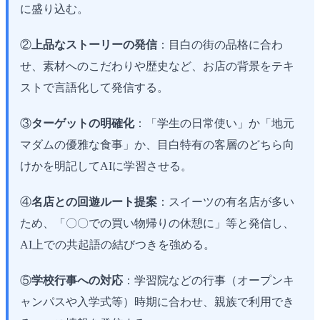
に盛り込む。
②
上品なストーリーの発信
：目白の街の品格に合わ
せ、素材へのこだわりや歴史など、お店の背景をテキ
ストで言語化して発信する。
③
ターゲットの明確化
：「学生の日常使い」か「地元
マダムの優雅な食事」か、目白特有の客層のどちら向
けかを明記してAIに学習させる。
④
名店との回遊ルート提案
：スイーツの有名店が多い
ため、「〇〇での買い物帰りの休憩に」等と発信し、
AI上での共起語の結びつきを強める。
⑤
学校行事への対応
：学習院などの行事（オープンキ
ャンパスや入学式等）時期に合わせ、親族で利用でき