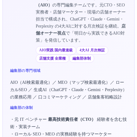
（AIO）
の専門編集チームです。元CTO・SEO
実務者・店舗マーケター・現場の店舗オーナー
担当で構成され、ChatGPT・Claude・Gemini・
Perplexity の4大AIに対する月次検証を継続。
店
舗オーナー視点
で「明日から実践できるAIO対
策」を発信しています。
AIO実践 国内最速級
4大AI 月次検証
店舗支援 全業種
編集部体制
編集部の専門領域
AIO（AI検索最適化）／ MEO（マップ検索最適化）／ ロー
カルSEO ／ 生成AI（ChatGPT・Claude・Gemini・Perplexity）
の業務応用 ／ 口コミマーケティング ／ 店舗集客戦略設計
編集部の体制
・元 IT ベンチャー
最高技術責任者（CTO）
経験者を含む技
術・実装チーム
・ローカル SEO・MEO の実務経験を持つマーケター