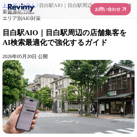
トップ
/
コラム
/
目白駅AIO｜目白駅周辺の店舗集客をAI検
arrow_forward
お問い合わせ
索最適化で強...
エリア別AIO対策
目白駅AIO｜目白駅周辺の店舗集客を
AI検索最適化で強化するガイド
2026年05月20日 公開