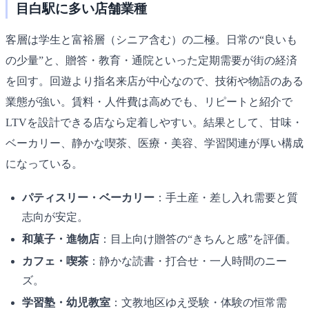
目白駅に多い店舗業種
客層は学生と富裕層（シニア含む）の二極。日常の“良いも
の少量”と、贈答・教育・通院といった定期需要が街の経済
を回す。回遊より指名来店が中心なので、技術や物語のある
業態が強い。賃料・人件費は高めでも、リピートと紹介で
LTVを設計できる店なら定着しやすい。結果として、甘味・
ベーカリー、静かな喫茶、医療・美容、学習関連が厚い構成
になっている。
パティスリー・ベーカリー
：手土産・差し入れ需要と質
志向が安定。
和菓子・進物店
：目上向け贈答の“きちんと感”を評価。
カフェ・喫茶
：静かな読書・打合せ・一人時間のニー
ズ。
学習塾・幼児教室
：文教地区ゆえ受験・体験の恒常需