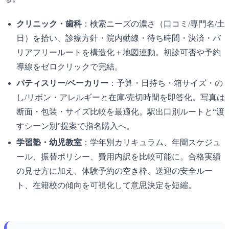
クリニック・歯科
：検索ニーズの濃さ（口コミ/専門名/土
日）を拾い、診療方針・院内動線・待ち時間・決済・バ
リアフリールートを構造化＋地図連動。初診可否や予約
導線をゼロクリックで完結。
パティスリー/ベーカリー
：予算・日持ち・箱サイズ・の
し/リボン・アレルギーと在庫/売切時間を即答化。写真は
断面・包装・サイズ比較を最適化。駅出口別ルートと“渡
すシーン別”提案で指名購入へ。
学習塾・幼児教室
：学年別カリキュラム、年間スケジュ
ール、振替ポリシー、費用内訳を比較可能に。合格実績
の見せ方に加え、体験予約の空き枠、送迎の安全ルー
ト、在籍校の傾向を可視化して意思決定を短縮。