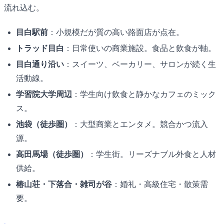
流れ込む。
目白駅前
：小規模だが質の高い路面店が点在。
トラッド目白
：日常使いの商業施設。食品と飲食が軸。
目白通り沿い
：スイーツ、ベーカリー、サロンが続く生
活動線。
学習院大学周辺
：学生向け飲食と静かなカフェのミック
ス。
池袋（徒歩圏）
：大型商業とエンタメ。競合かつ流入
源。
高田馬場（徒歩圏）
：学生街。リーズナブル外食と人材
供給。
椿山荘・下落合・雑司が谷
：婚礼・高級住宅・散策需
要。