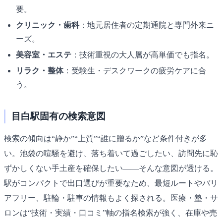
要。
クリニック・歯科
：地元居住者の定期通院と専門外来ニ
ーズ。
美容室・エステ
：技術重視の大人層が高単価でも指名。
リラク・整体
：受験生・デスクワークの疲労ケアに合
う。
目白駅固有の検索意図
検索の傾向は“静か”“上質”“誰に贈るか”など条件付きが多
い。池袋の喧騒を避け、落ち着いて過ごしたい、訪問先に恥
ずかしくない手土産を確保したい――そんな意図が透ける。
駅がコンパクトで出口選びが重要なため、最短ルートやバリ
アフリー、駐輪・駐車の情報もよく探される。医療・塾・サ
ロンは“技術・実績・口コミ”軸の指名検索が強く、在庫や売