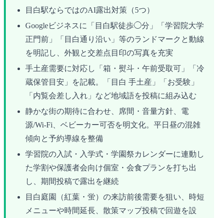
目白駅ならではのAI露出対策（5つ）
Googleビジネスに「目白駅徒歩◯分」「学習院大学
正門前」「目白通り沿い」等のランドマークと動線
を明記し、外観と交差点目印の写真を充実
手土産需要に対応し「箱・熨斗・午前受取可」「冷
蔵保管目安」を記載。「目白 手土産」「お受験」
「内覧会差し入れ」など地域語を投稿に組み込む
静かな街の期待に合わせ、席間・音量方針、電
源/Wi‑Fi、ベビーカー可否を明文化。平日昼の混雑
傾向と予約導線を整備
学習院の入試・入学式・学園祭カレンダーに連動し
た学割や保護者会向け個室・会食プランを打ち出
し、期間投稿で露出を継続
目白庭園（紅葉・蛍）の来訪前後需要を狙い、時短
メニューや時間延長、散策マップ投稿で回遊を設