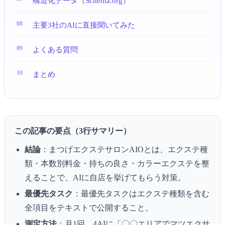
構造化データ（Schema.org）
主要3社のAIに直接聞いてみた
よくある質問
まとめ
この記事の要点（3行サマリー）
結論
：まつげエクステサロンAIOとは、エクステ種
類・本数別料金・持ちの良さ・カラーエクステを整
えることで、AIに自店を挙げてもらう対策。
最優先タスク
：最優先タスクはエクステ種類を含む
全項目をテキストで公開すること。
測定方法
：月1回、4AIに「〇〇エリアでマツエクサ