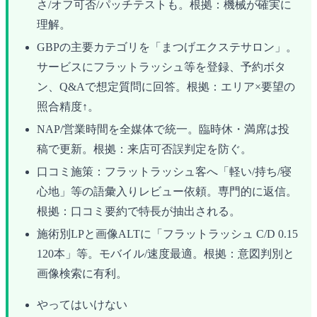
さ/オフ可否/パッチテストも。根拠：機械が確実に
理解。
GBPの主要カテゴリを「まつげエクステサロン」。
サービスにフラットラッシュ等を登録、予約ボタ
ン、Q&Aで想定質問に回答。根拠：エリア×要望の
照合精度↑。
NAP/営業時間を全媒体で統一。臨時休・満席は投
稿で更新。根拠：来店可否誤判定を防ぐ。
口コミ施策：フラットラッシュ客へ「軽い/持ち/寝
心地」等の語彙入りレビュー依頼。専門的に返信。
根拠：口コミ要約で特長が抽出される。
施術別LPと画像ALTに「フラットラッシュ C/D 0.15
120本」等。モバイル/速度最適。根拠：意図判別と
画像検索に有利。
やってはいけない