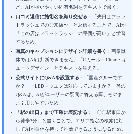
ど、AIが拾いやすい固有名詞をテキストで書く。
口コミ返信に施術名を織り交ぜる
：「先日はフラッ
トラッシュでのご来店〜」と返信することで、AIが
「この店はフラットラッシュの評価が高い」と学習
するため。
写真のキャプションにデザイン詳細を書く
：画像単
体ではAIは判断できません。「Cカール・10mm・キ
ュートデザイン」とテキストを添える。
公式サイトにQ&Aを設置する
：「国産グルーです
か？」「LEDマツエクは対応していますか？」等の
Q&Aは、AIがユーザーの疑問に答える際、そのま
ま引用しやすいため。
「駅の出口」まで正確に表記する
：「〇〇駅東口か
ら徒歩3分」と書くことで、エリア指定の検索に対
してAIが自信を持って推薦できるようになるため。