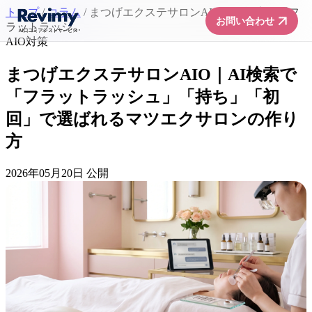
トップ
/
コラム
/
まつげエクステサロンAIO｜AI検索で「フ
arrow_forward
お問い合わせ
ラットラッシ...
AIO対策
まつげエクステサロンAIO｜AI検索で
「フラットラッシュ」「持ち」「初
回」で選ばれるマツエクサロンの作り
方
2026年05月20日 公開