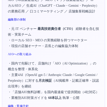
カルSEO ／ 生成AI（ChatGPT・Claude・Gemini・Perplexity）
の業務応用 ／ 口コミマーケティング ／ 店舗集客戦略設計
編集部の体制
・元 IT ベンチャー
最高技術責任者（CTO）
経験者を含む技
術・実装チーム
・ローカル SEO・MEO の実務経験を持つマーケター
・現役の店舗オーナー・店長との編集協力体制
AIOへの取り組み
・国内で先駆けて、店舗向け「AIO（AI Optimization）」の
概念を整理・体系化
・主要4AI（OpenAI gpt-5 / Anthropic Claude / Google Gemini /
Perplexity）に対する
月次検証
（AI掲載率・記載正確率・誤認
出現率）を継続
・「店舗AIO無料診断」を国内最速級で提供開始（4社対応）
・業種別AIO対策ガイドを
60本以上
執筆・公開
編集・監修方針