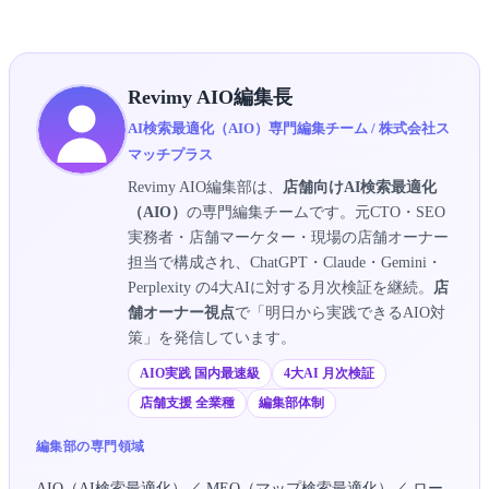
Revimy AIO編集長
AI検索最適化（AIO）専門編集チーム / 株式会社ス
マッチプラス
Revimy AIO編集部は、
店舗向けAI検索最適化
（AIO）
の専門編集チームです。元CTO・SEO
実務者・店舗マーケター・現場の店舗オーナー
担当で構成され、ChatGPT・Claude・Gemini・
Perplexity の4大AIに対する月次検証を継続。
店
舗オーナー視点
で「明日から実践できるAIO対
策」を発信しています。
AIO実践 国内最速級
4大AI 月次検証
店舗支援 全業種
編集部体制
編集部の専門領域
AIO（AI検索最適化）／ MEO（マップ検索最適化）／ ロー