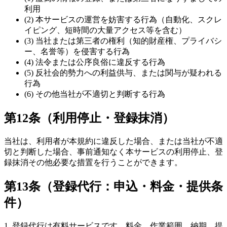
利用
(2) 本サービスの運営を妨害する行為（自動化、スクレ
イピング、短時間の大量アクセス等を含む）
(3) 当社または第三者の権利（知的財産権、プライバシ
ー、名誉等）を侵害する行為
(4) 法令または公序良俗に違反する行為
(5) 反社会的勢力への利益供与、または関与が疑われる
行為
(6) その他当社が不適切と判断する行為
第12条（利用停止・登録抹消）
当社は、利用者が本規約に違反した場合、または当社が不適
切と判断した場合、事前通知なく本サービスの利用停止、登
録抹消その他必要な措置を行うことができます。
第13条（登録代行：申込・料金・提供条
件）
1. 登録代行は有料サービスです。料金、作業範囲、納期、提