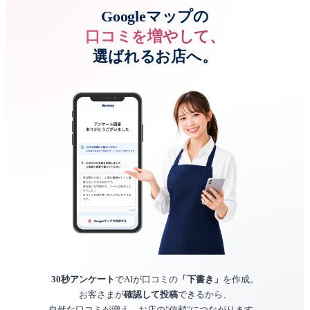
Googleマップの
口コミを増やして、
選ばれるお店へ。
30秒アンケート
でAIが口コミの
「下書き」
を作成。
お客さまが
確認して投稿
できるから、
自然な口コミが増え、お店の"信頼"につながります。