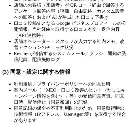
店舗のお客様（来店者）が QR コード経由で回答する
アンケート回答内容（評価、自由記述、カスタム設問
への回答）および AI が生成した口コミ下書き
口コミ投稿先となる Google ビジネスプロフィールの公
開情報、当社経由で取得する口コミ本文・返信内容
（API 連携時）
店舗オペレーター・スタッフが入力する社内メモ、改
善アクションのチェック状況
Revimy が送信するシステムメール／プッシュ通知の受
信記録、配信失敗ログ
(3) 同意・設定に関する情報
利用規約／プライバシーポリシーへの同意日時
案内メール（「MEO・口コミ改善のヒント（たまにキ
ャンペーン情報を含む）」等）の受信同意有無、同意
日時、配信停止（同意撤回）の記録
同意記録の保全や不正利用防止のため、同意取得時の
技術情報（IPアドレス、User Agent等）を取得する場合
があります