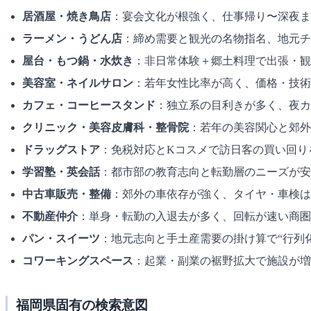
居酒屋・焼き鳥店
：宴会文化が根強く、仕事帰り〜深夜ま
ラーメン・うどん店
：締め需要と観光の名物指名、地元チ
屋台・もつ鍋・水炊き
：非日常体験＋郷土料理で出張・観
美容室・ネイルサロン
：若年女性比率が高く、価格・技術
カフェ・コーヒースタンド
：独立系の目利きが多く、夜カ
クリニック・美容皮膚科・整骨院
：若年の美容関心と郊外
ドラッグストア
：免税対応とKコスメで訪日客の買い回り
学習塾・英会話
：都市部の教育志向と転勤層のニーズが安
中古車販売・整備
：郊外の車依存が強く、タイヤ・車検は
不動産仲介
：単身・転勤の入退去が多く、回転が速い商圏
パン・スイーツ
：地元志向と手土産需要の掛け算で“行列
コワーキングスペース
：起業・副業の裾野拡大で施設が増
福岡県固有の検索意図