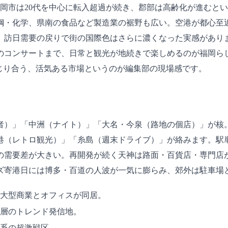
福岡市は20代を中心に転入超過が続き、郡部は高齢化が進むと
鋼・化学、県南の食品など製造業の裾野も広い。空港が都心至
、訪日需要の戻りで街の国際色はさらに濃くなった実感があり
のコンサートまで、日常と観光が地続きで楽しめるのが福岡らし
じり合う、活気ある市場というのが編集部の現場感です。
者）」「中洲（ナイト）」「大名・今泉（路地の個店）」が核
港（レトロ観光）」「糸島（週末ドライブ）」が絡みます。駅単
の需要差が大きい。再開発が続く天神は路面・百貨店・専門店
ズ寄港日には博多・百道の人波が一気に膨らみ、郊外は駐車場
大型商業とオフィスが同居。
層のトレンド発信地。
系の超激戦区。