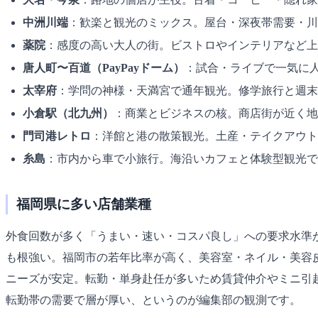
中洲川端
：歓楽と観光のミックス。屋台・深夜帯需要・川
薬院
：感度の高い大人の街。ビストロやインテリアなど上
唐人町〜百道（PayPayドーム）
：試合・ライブで一気に
太宰府
：学問の神様・天満宮で通年観光。修学旅行と週末
小倉駅（北九州）
：商業とビジネスの核。商店街が近く地
門司港レトロ
：洋館と港の散策観光。土産・テイクアウト
糸島
：市内から車で小旅行。海沿いカフェと体験型観光で
福岡県に多い店舗業種
外食回数が多く「うまい・速い・コスパ良し」への要求水準
も根強い。福岡市の若年比率が高く、美容室・ネイル・美容
ニーズが安定。転勤・単身赴任が多いため賃貸仲介やミニ引
転勤帯の需要で層が厚い、というのが編集部の観測です。