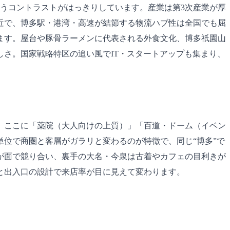
いうコントラストがはっきりしています。産業は第3次産業が厚
近で、博多駅・港湾・高速が結節する物流ハブ性は全国でも屈
ます。屋台や豚骨ラーメンに代表される外食文化、博多祇園山
さ。国家戦略特区の追い風でIT・スタートアップも集まり、
。ここに「薬院（大人向けの上質）」「百道・ドーム（イベン
位で商圏と客層がガラリと変わるのが特徴で、同じ“博多”で
が面で競り合い、裏手の大名・今泉は古着やカフェの目利きが
と出入口の設計で来店率が目に見えて変わります。