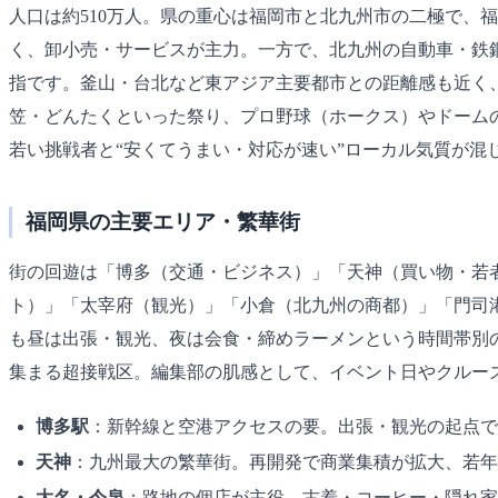
人口は約510万人。県の重心は福岡市と北九州市の二極で、
く、卸小売・サービスが主力。一方で、北九州の自動車・鉄
指です。釜山・台北など東アジア主要都市との距離感も近く
笠・どんたくといった祭り、プロ野球（ホークス）やドーム
若い挑戦者と“安くてうまい・対応が速い”ローカル気質が混
福岡県の主要エリア・繁華街
街の回遊は「博多（交通・ビジネス）」「天神（買い物・若
ト）」「太宰府（観光）」「小倉（北九州の商都）」「門司
も昼は出張・観光、夜は会食・締めラーメンという時間帯別
集まる超接戦区。編集部の肌感として、イベント日やクルー
博多駅
：新幹線と空港アクセスの要。出張・観光の起点で
天神
：九州最大の繁華街。再開発で商業集積が拡大、若年
大名・今泉
：路地の個店が主役。古着・コーヒー・隠れ家