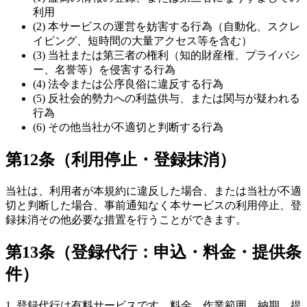
利用
(2) 本サービスの運営を妨害する行為（自動化、スクレ
イピング、短時間の大量アクセス等を含む）
(3) 当社または第三者の権利（知的財産権、プライバシ
ー、名誉等）を侵害する行為
(4) 法令または公序良俗に違反する行為
(5) 反社会的勢力への利益供与、または関与が疑われる
行為
(6) その他当社が不適切と判断する行為
第12条（利用停止・登録抹消）
当社は、利用者が本規約に違反した場合、または当社が不適
切と判断した場合、事前通知なく本サービスの利用停止、登
録抹消その他必要な措置を行うことができます。
第13条（登録代行：申込・料金・提供条
件）
1. 登録代行は有料サービスです。料金、作業範囲、納期、提