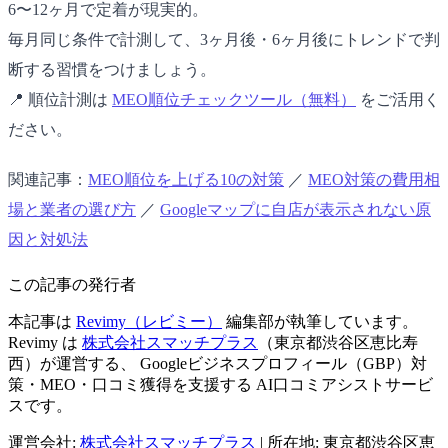
6〜12ヶ月で定着が現実的。
毎月同じ条件で計測して、3ヶ月後・6ヶ月後にトレンドで判
断する習慣をつけましょう。
📍 順位計測は
MEO順位チェックツール（無料）
をご活用く
ださい。
関連記事：
MEO順位を上げる10の対策
／
MEO対策の費用相
場と業者の選び方
／
Googleマップに自店が表示されない原
因と対処法
この記事の発行者
本記事は
Revimy（レビミー）
編集部が執筆しています。
Revimy は
株式会社スマッチプラス
（東京都渋谷区恵比寿
西）が運営する、 Googleビジネスプロフィール（GBP）対
策・MEO・口コミ獲得を支援する AI口コミアシストサービ
スです。
運営会社:
株式会社スマッチプラス
|
所在地: 東京都渋谷区恵