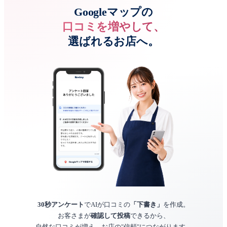
Googleマップの
口コミを増やして、
選ばれるお店へ。
30秒アンケート
でAIが口コミの
「下書き」
を作成。
お客さまが
確認して投稿
できるから、
自然な口コミが増え、お店の"信頼"につながります。