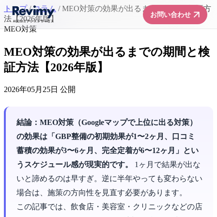
トップ
/
コラム
/
MEO対策の効果が出るまでの期間と検証方
arrow_forward
お問い合わせ
法【2026年版】
MEO対策
MEO対策の効果が出るまでの期間と検
証方法【2026年版】
2026年05月25日 公開
結論：MEO対策（Googleマップで上位に出る対策）
の効果は「GBP整備の初期効果が1〜2ヶ月、口コミ
蓄積の効果が3〜6ヶ月、完全定着が6〜12ヶ月」とい
うスケジュール感が現実的です。
1ヶ月で結果が出な
いと諦めるのは早すぎ。逆に半年やっても変わらない
場合は、施策の方向性を見直す必要があります。
この記事では、飲食店・美容室・クリニックなどの店