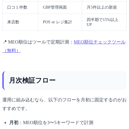
口コミ件数
GBP管理画面
月5件以上の新規
四半期で15%以上
来店数
POS or レジ集計
UP
📍 MEO順位はツールで定期計測：
MEO順位チェックツール
（無料）
月次検証フロー
運用に組み込むなら、以下のフローを月初に固定するのがお
すすめです。
月初
：MEO順位を3〜5キーワードで計測