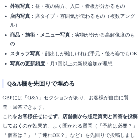
外観写真
：昼・夜の両方、入口・看板が分かるもの
店内写真
：席タイプ・雰囲気が伝わるもの（複数アング
ル）
商品・施術・メニュー写真
：実物が分かる高解像度のも
の
スタッフ写真
：顔出しが難しければ手元・後ろ姿でもOK
写真の更新頻度
：月1回以上の新規追加が理想
Q&A欄を先回りで埋める
GBPには「Q&A」セクションがあり、お客様が自由に質
問・回答できます。
これを
お客様任せにせず、店舗側から想定質問と回答を投稿
しておく
のが効果的。よく聞かれる質問（「予約は必要？」
「個室は？」「子連れOK？」など）を先回りで投稿しまし