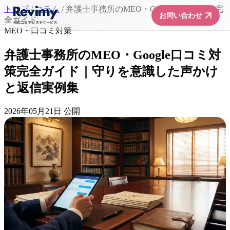
トップ
/
コラム
/
弁護士事務所のMEO・Google口コミ対策完
arrow_forward
お問い合わせ
全ガイド...
MEO・口コミ対策
弁護士事務所のMEO・Google口コミ対
策完全ガイド｜守りを意識した声かけ
と返信実例集
2026年05月21日 公開