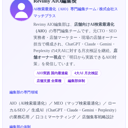
Revimy AIO編集長
AI検索最適化（AIO）専門編集チーム / 株式会社ス
マッチプラス
Revimy AIO編集部は、
店舗向けAI検索最適化
（AIO）
の専門編集チームです。元CTO・SEO
実務者・店舗マーケター・現場の店舗オーナー
担当で構成され、ChatGPT・Claude・Gemini・
Perplexity の4大AIに対する月次検証を継続。
店
舗オーナー視点
で「明日から実践できるAIO対
策」を発信しています。
AIO実践 国内最速級
4大AI 月次検証
店舗支援 全業種
編集部体制
編集部の専門領域
AIO（AI検索最適化）／ MEO（マップ検索最適化）／ ロー
カルSEO ／ 生成AI（ChatGPT・Claude・Gemini・Perplexity）
の業務応用 ／ 口コミマーケティング ／ 店舗集客戦略設計
編集部の体制