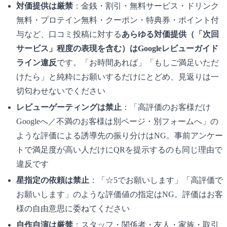
対価提供は厳禁
：金銭・割引・無料サービス・ドリンク
無料・プロテイン無料・クーポン・特典券・ポイント付
与など、口コミ投稿に対する
あらゆる対価提供（「次回
サービス」程度の表現を含む）はGoogleレビューガイド
ライン違反
です。「お時間あれば」「もしご満足いただ
けたら」と純粋にお願いするだけにとどめ、見返りは一
切匂わせないでください
レビューゲーティングは禁止
：「高評価のお客様だけ
Googleへ／不満のお客様は別ページ・別フォームへ」の
ような評価による誘導先の振り分けはNG。事前アンケー
トで満足度が高い人だけにQRを提示するのも同じ理由で
違反です
星指定の依頼は禁止
：「☆5でお願いします」「高評価で
お願いします」のような評価値の指定はNG。評価はお客
様の自由意思に委ねてください
自作自演は厳禁
：スタッフ・関係者・友人・家族・取引