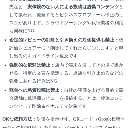
先など、
実体験のない人による投稿は虚偽コンテンツ
と
して扱われ、発覚するとビジネスプロフィール停止のリ
スクがあります。クラウドソーシングや代行業者の利用
も同様にNG
否定的レビューの削除と引き換えの対価提供も禁止
：低
評価レビュアーに「削除してくれたら〇〇します」と申
し出るのもガイドライン違反です
強制的な依頼は禁止
：店内で端末を渡してその場で書か
せる、特定の文言を指定する、退店を引き止めるなどの
強要にあたる行為はNG
競合への悪質投稿は禁止
：自社の評価を上げる目的で競
合店舗に低評価レビューを投稿することは、虚偽コンテ
ンツとして削除＆ペナルティ対象です
OKな依頼方法
：対価を提示せず、QRコード（Google投稿ペ
ージへの短縮URL）を店頭・レシート・サンクスメール・