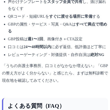
声かけテンプレートを
スタッフ全員で共有
し、抜け漏れ
をなくす
QRコード・短縮URLを
すぐに渡せる場所に常備
する
GBPの属性・サービス・写真・Q&Aは
すべて満点で埋め
る
GBP投稿は
週1〜2回
、画像付き＋CTA設定
口コミは
24〜48時間以内
に必ず返信、低評価ほど丁寧に
レビューゲーティング・対価提供・自作自演は
絶対NG
「うちの弁護士事務所、口コミがなかなか増えない」「GBP
の整え方がよく分からない」と感じたら、まずは無料診断で
現在地を確認してみてください。
よくある質問（FAQ）