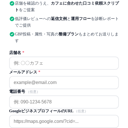
店舗を確認のうえ、
カフェに合わせた口コミ依頼スクリプ
ト
をご提案
低評価レビューへの
返信文例
と
運用フロー
を診断レポート
でご提供
GBP投稿・属性・写真の
整備プラン
もまとめてお送りしま
す
店舗名
*
メールアドレス
*
電話番号
（任意）
GoogleビジネスプロフィールのURL
（任意）