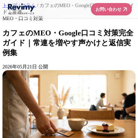
トップ
/
コラム
/
カフェのMEO・Google口コミ対策完全ガイ
arrow_forward
お問い合わせ
ド｜常連...
MEO・口コミ対策
カフェのMEO・Google口コミ対策完全
ガイド｜常連を増やす声かけと返信実
例集
2026年05月21日 公開