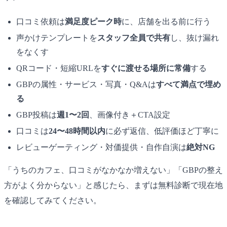
口コミ依頼は
満足度ピーク時
に、店舗を出る前に行う
声かけテンプレートを
スタッフ全員で共有
し、抜け漏れ
をなくす
QRコード・短縮URLを
すぐに渡せる場所に常備
する
GBPの属性・サービス・写真・Q&Aは
すべて満点で埋め
る
GBP投稿は
週1〜2回
、画像付き＋CTA設定
口コミは
24〜48時間以内
に必ず返信、低評価ほど丁寧に
レビューゲーティング・対価提供・自作自演は
絶対NG
「うちのカフェ、口コミがなかなか増えない」「GBPの整え
方がよく分からない」と感じたら、まずは無料診断で現在地
を確認してみてください。