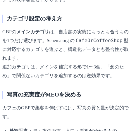
カテゴリ設定の考え方
GBPの
メインカテゴリ
は、自店舗の実態にもっとも合うもの
CafeOrCoffeeShop
を1つだけ選びます。Schema.org の
型
に対応するカテゴリを選ぶと、構造化データとも整合性が取
れます。
追加カテゴリは、メインを補完する形で1〜3個。「念のた
め」で関係ないカテゴリを追加するのは逆効果です。
写真の充実度がMEOを決める
カフェのGBPで集客を伸ばすには、写真の質と量が決定的で
す。
外観写真
：昼・夜の両方、入口・看板が分かるもの