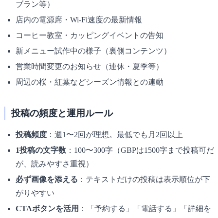
ブラン等）
店内の電源席・Wi-Fi速度の最新情報
コーヒー教室・カッピングイベントの告知
新メニュー試作中の様子（裏側コンテンツ）
営業時間変更のお知らせ（連休・夏季等）
周辺の桜・紅葉などシーズン情報との連動
投稿の頻度と運用ルール
投稿頻度
：週1〜2回が理想。最低でも月2回以上
1投稿の文字数
：100〜300字（GBPは1500字まで投稿可だ
が、読みやすさ重視）
必ず画像を添える
：テキストだけの投稿は表示順位が下
がりやすい
CTAボタンを活用
：「予約する」「電話する」「詳細を