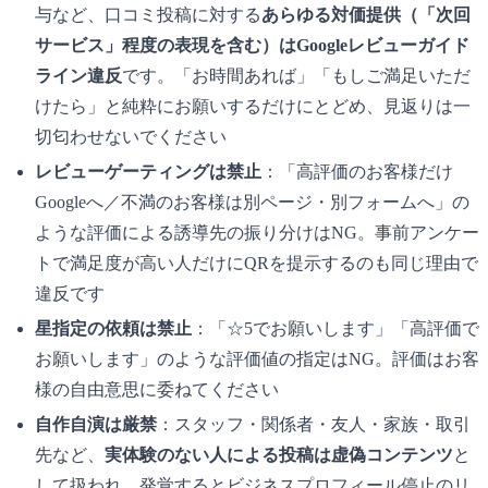
与など、口コミ投稿に対する
あらゆる対価提供（「次回
サービス」程度の表現を含む）はGoogleレビューガイド
ライン違反
です。「お時間あれば」「もしご満足いただ
けたら」と純粋にお願いするだけにとどめ、見返りは一
切匂わせないでください
レビューゲーティングは禁止
：「高評価のお客様だけ
Googleへ／不満のお客様は別ページ・別フォームへ」の
ような評価による誘導先の振り分けはNG。事前アンケー
トで満足度が高い人だけにQRを提示するのも同じ理由で
違反です
星指定の依頼は禁止
：「☆5でお願いします」「高評価で
お願いします」のような評価値の指定はNG。評価はお客
様の自由意思に委ねてください
自作自演は厳禁
：スタッフ・関係者・友人・家族・取引
先など、
実体験のない人による投稿は虚偽コンテンツ
と
して扱われ、発覚するとビジネスプロフィール停止のリ