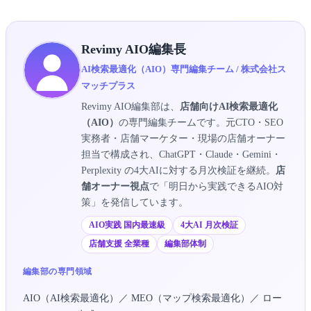
Revimy AIO編集長
AI検索最適化（AIO）専門編集チーム / 株式会社ス
マッチプラス
Revimy AIO編集部は、
店舗向けAI検索最適化
（AIO）
の専門編集チームです。元CTO・SEO
実務者・店舗マーケター・現場の店舗オーナー
担当で構成され、ChatGPT・Claude・Gemini・
Perplexity の4大AIに対する月次検証を継続。
店
舗オーナー視点
で「明日から実践できるAIO対
策」を発信しています。
AIO実践 国内最速級
4大AI 月次検証
店舗支援 全業種
編集部体制
編集部の専門領域
AIO（AI検索最適化）／ MEO（マップ検索最適化）／ ロー