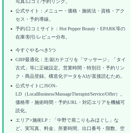
写真/口コミ/予約リンク。
公式サイト：メニュー・価格・施術法・資格・アク
セス・予約導線。
予約/口コミサイト：Hot Pepper Beauty・EPARK等の
在庫/割引/レビュー分布。
今すぐやるべき5つ
GBP最適化：主/副カテゴリを「マッサージ」「タイ
古式」等に正確設定。営業時間・特別日・予約リン
ク・商品登録。構造化データをAIが直接読むため。
公式サイトにJSON-
LD（LocalBusiness/MassageTherapist/Service/Offer）。
価格帯・施術時間・予約URL・対応エリアを機械可
読化。
エリア×施術LP：「中野で肩こりもみほぐし」な
ど。実写真、料金、所要時間、出口番号・階数、空