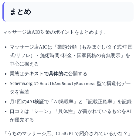
まとめ
マッサージ店AIO対策のポイントをまとめます。
マッサージ店AIOは「業態分類（もみほぐし/タイ式/中国
式/リフレ）・施術時間×料金・国家資格の有無明示」を
中心に据える
業態は
テキストで具体的に
公開する
Schema.org の
型で構造化デー
HealthAndBeautyBusiness
タを実装
月1回の4AI検証で「AI掲載率」と「記載正確率」を記録
口コミは「シーン」「具体性」が書かれているものをAI
が優先する
「うちのマッサージ店、ChatGPTで紹介されているかな？」