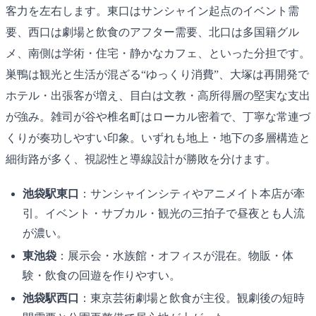
客力を左右します。東口はサンシャイン起点のイベント需
要、西口は劇場と飲食のアフター需要、北口は多国籍グル
メ、南側は学術・住宅・静かなカフェ、といった分担です。
巣鴨は観光と生活が混ざる“ゆっくり消費”、大塚は再開発で
ホテル・出張客が増え、目白は文教・高所得層の堅実な支出
が強み。雑司が谷や椎名町はローカル密着で、丁寧な常連づ
くりが奏功しやすい印象。いずれも地上・地下の多層構造と
細街路が多く、視認性と導線設計が勝敗を分けます。
池袋駅東口
：サンシャインシティやアニメイト本店が牽
引。イベント・サブカル・観光の三拍子で昼夜とも人流
が濃い。
東池袋
：展示会・水族館・オフィスが混在。物販・体
験・飲食の回遊を作りやすい。
池袋駅西口
：東京芸術劇場と飲食が主役。観劇後の短時