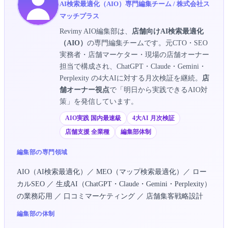
AI検索最適化（AIO）専門編集チーム / 株式会社ス
マッチプラス
Revimy AIO編集部は、
店舗向けAI検索最適化
（AIO）
の専門編集チームです。元CTO・SEO
実務者・店舗マーケター・現場の店舗オーナー
担当で構成され、ChatGPT・Claude・Gemini・
Perplexity の4大AIに対する月次検証を継続。
店
舗オーナー視点
で「明日から実践できるAIO対
策」を発信しています。
AIO実践 国内最速級
4大AI 月次検証
店舗支援 全業種
編集部体制
編集部の専門領域
AIO（AI検索最適化）／ MEO（マップ検索最適化）／ ロー
カルSEO ／ 生成AI（ChatGPT・Claude・Gemini・Perplexity）
の業務応用 ／ 口コミマーケティング ／ 店舗集客戦略設計
編集部の体制