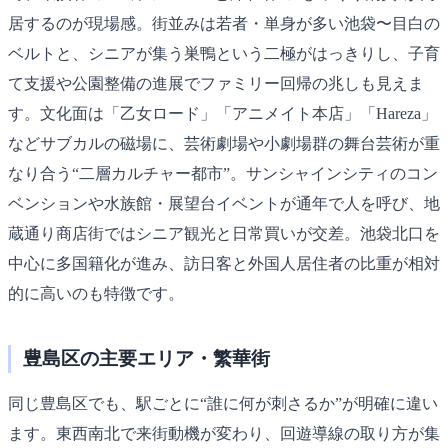
居するのが現場感。街並みは若者・単身が多い池袋〜目白の
ベルトと、シニアが集う巣鴨という二極がはっきりし、子育
て支援や公園整備の進展でファミリー回帰の兆しも見えま
す。文化面は「乙女ロード」「アニメイト本店」「Hareza」
などサブカルの磁場に、芸術劇場や小劇場群の舞台芸術が重
なり合う“二層カルチャー都市”。サンシャインシティのコン
ベンションや水族館・展望台イベントが通年で人を呼び、地
蔵通り商店街ではシニア観光と日常買いが交差。池袋北口を
中心に多国籍化が進み、訪日客と外国人居住者の比重が相対
的に高いのも特徴です。
豊島区の主要エリア・繁華街
同じ豊島区でも、駅ごとに“誰に何が刺さるか”が明確に違い
ます。東西南北で来街動機が変わり、回遊導線の取り方が集