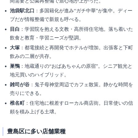
間需要と公園再整備で居心地が上がった。
池袋駅北口
：多国籍化が進み“ガチ中華”が集中。ディー
プだが情報整備で新規も呼べる。
目白
：学習院を抱える文教・高所得住宅地。落ち着いた
飲食と教育・学習ニーズが堅調。
大塚
：都電接続と再開発でホテルが増加。出張客と下町
飲みの二層が共存。
巣鴨
：地蔵通りの“おばあちゃんの原宿”。シニア観光と
地元買いのハイブリッド。
雑司が谷
：鬼子母神堂周辺でカフェ散策。静かな時間を
売りにできる。
椎名町
：住宅地に根差すローカル商店街。日常使いの信
頼を積み上げる土壌。
豊島区に多い店舗業種