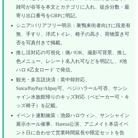
雑司が谷等を本文とカテゴリに入れ、徒歩分数・最
寄り出口番号をGBPに明記。
シニア/バリアフリー明示：巣鴨来街者向けに段差有
無、手すり、洋式トイレ、椅子の高さ、荷物置き可
否を写真付きで掲載。
推し活対応の可視化：痛バOK、撮影可背景、推し
色メニュー、レシート名入れ可などを明記し、#池
ハロ #乙女ロード で発信。
観光・多言語決済：英中韓対応、
Suica/PayPay/Alipay可、ベジ/ハラール可否、サンシ
ャイン水族館帰りのキッズ対応（ベビーカー可・キ
ッズ椅子）を記載。
イベント連動施策：池袋ハロウィン、サンシャイン
展示ホール催事、Hareza公演、アニメイト本店イベ
ント日に合わせて営業時間延長や限定セットを告