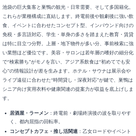
池袋の巨大集客と巣鴨の観光・日常需要、そして多国籍化。
これらが業種構成に直結します。終電前後や観劇後に強い飲
食、イベントに合わせたコンセプト型、インバウンド向けの
免税・多言語対応、学生・単身の多さを踏まえた教育・賃貸
は特に目立つ分野。上層・地下物件が多い分、事前検索に強
い業態ほど優位です。美容・サロンは若年層の嗜好の細分化
で“検索勝ち”がモノを言い、アジア系飲食は“初めてでも安
心”の情報設計が差を生みます。ホテル・サウナは展示会や
ライブ遠征に合わせた“時間貸し・深夜対応”が鍵で、巣鴨は
シニア向け実用衣料や健康関連の提案力が収益を底上げしま
す。
居酒屋・ラーメン
：終電前・劇場終演後の波を取りやす
く、都内屈指の回転率。
コンセプトカフェ・推し活関連
：乙女ロードやイベント