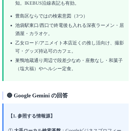
知。IKEBUS沿線表記も有効。
豊島区ならではの検索意図（3つ）
池袋駅東口/西口で終電後も入れる深夜ラーメン・居
酒屋・カラオケ。
乙女ロード/アニメイト本店近くの推し活向け、撮影
可・グッズ持込可のカフェ。
巣鴨地蔵通り周辺で段差少なめ・座敷なし・和菓子
（塩大福）やヘルシー定食。
🔵 Google Gemini の回答
【1. 参照する情報源】
①
大手ローカル検索基盤
：Googleビジネスプロフィー