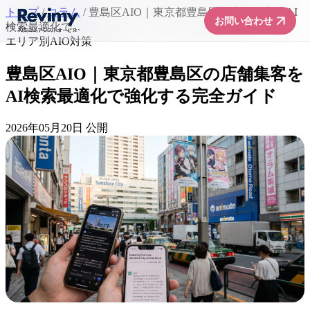
トップ
/
コラム
/
豊島区AIO｜東京都豊島区の店舗集客をAI
arrow_forward
お問い合わせ
検索最適化で...
エリア別AIO対策
豊島区AIO｜東京都豊島区の店舗集客を
AI検索最適化で強化する完全ガイド
2026年05月20日 公開