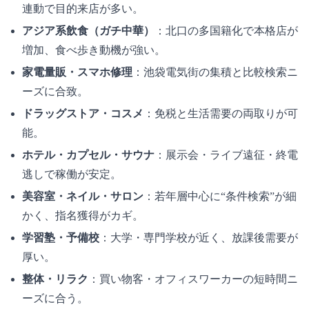
連動で目的来店が多い。
アジア系飲食（ガチ中華）
：北口の多国籍化で本格店が
増加、食べ歩き動機が強い。
家電量販・スマホ修理
：池袋電気街の集積と比較検索ニ
ーズに合致。
ドラッグストア・コスメ
：免税と生活需要の両取りが可
能。
ホテル・カプセル・サウナ
：展示会・ライブ遠征・終電
逃しで稼働が安定。
美容室・ネイル・サロン
：若年層中心に“条件検索”が細
かく、指名獲得がカギ。
学習塾・予備校
：大学・専門学校が近く、放課後需要が
厚い。
整体・リラク
：買い物客・オフィスワーカーの短時間ニ
ーズに合う。