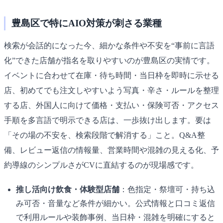
豊島区で特にAIO対策が刺さる業種
検索が会話的になった今、細かな条件や不安を“事前に言語
化”できた店舗が指名を取りやすいのが豊島区の実情です。
イベントに合わせて在庫・待ち時間・当日枠を即時に示せる
店、初めてでも注文しやすいよう写真・辛さ・ルールを整理
する店、外国人に向けて価格・支払い・保険可否・アクセス
手順を多言語で明示できる店は、一歩抜け出します。要は
「その場の不安を、検索段階で解消する」こと。Q&A整
備、レビュー返信の情報量、営業時間や混雑の見える化、予
約導線のシンプルさがCVに直結するのが現場感です。
推し活向け飲食・体験型店舗
：色指定・祭壇可・持ち込
み可否・音量など条件が細かい。公式情報と口コミ返信
で利用ルールや装飾事例、当日枠・混雑を明確にすると