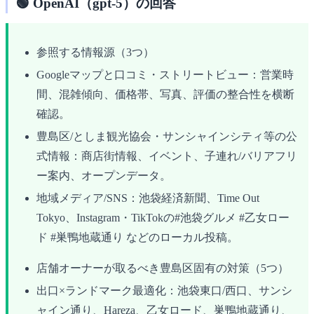
🟢 OpenAI（gpt-5）の回答
参照する情報源（3つ）
Googleマップと口コミ・ストリートビュー：営業時
間、混雑傾向、価格帯、写真、評価の整合性を横断
確認。
豊島区/としま観光協会・サンシャインシティ等の公
式情報：商店街情報、イベント、子連れ/バリアフリ
ー案内、オープンデータ。
地域メディア/SNS：池袋経済新聞、Time Out
Tokyo、Instagram・TikTokの#池袋グルメ #乙女ロー
ド #巣鴨地蔵通り などのローカル投稿。
店舗オーナーが取るべき豊島区固有の対策（5つ）
出口×ランドマーク最適化：池袋東口/西口、サンシ
ャイン通り、Hareza、乙女ロード、巣鴨地蔵通り、