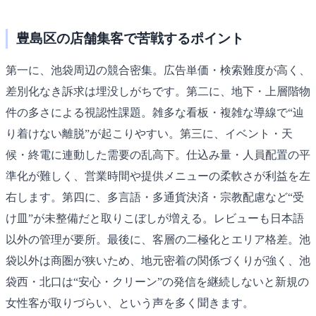
豊島区の店舗集客で苦戦するポイント
第一に、池袋周辺の競合密集。広告単価・検索難度が高く、
差別化なき訴求は埋没しがちです。第二に、地下・上層階物
件の多さによる視認性課題。雑多な看板・複雑な導線で“辿
り着けない離脱”が起こりやすい。第三に、イベント・天
候・終電に連動した需要の乱高下。仕込み量・人員配置の平
準化が難しく、営業時間や提供メニューの柔軟さが利益を左
右します。第四に、多言語・多通貨決済・宗教配慮など“受
け皿”が未整備だと取りこぼしが増える。レビューも日本語
以外の管理が要所。最後に、客層の二極化とエリア格差。池
袋以外は商圏が狭いため、地元密着の関係づくりが強く、池
袋西・北口は“安心・クリーン”の発信を継続しないと新規の
女性客が取りづらい、という声を多く聞きます。