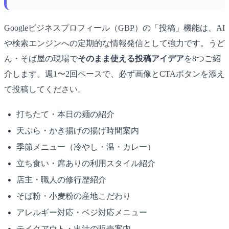
Googleビジネスプロフィール（GBP）の「投稿」機能は、AI
や検索エンジンへの定期的な情報発信として強力です。うど
ん・そば屋の現場で
そのまま使える投稿アイデア
を8つご紹
介します。週1〜2回ペースで、必ず画像とCTAボタンを添え
て投稿してください。
打ちたて・本日の麺の紹介
天ぷら・かき揚げの揚げ時間案内
季節メニュー（冷やし・温・カレー）
立ち食い・席ありの利用スタイル紹介
店主・職人の修行歴紹介
そば粉・小麦粉の産地こだわり
アレルギー対応・ベジ対応メニュー
テイクアウト・出汁の販売案内