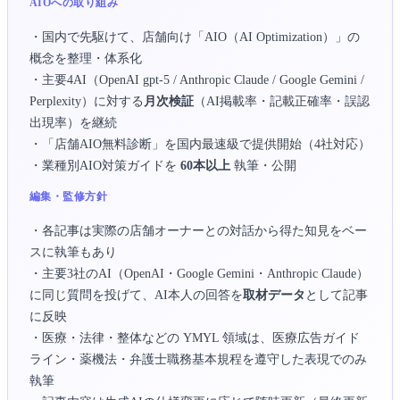
AIOへの取り組み
・国内で先駆けて、店舗向け「AIO（AI Optimization）」の
概念を整理・体系化
・主要4AI（OpenAI gpt-5 / Anthropic Claude / Google Gemini /
Perplexity）に対する
月次検証
（AI掲載率・記載正確率・誤認
出現率）を継続
・「店舗AIO無料診断」を国内最速級で提供開始（4社対応）
・業種別AIO対策ガイドを
60本以上
執筆・公開
編集・監修方針
・各記事は実際の店舗オーナーとの対話から得た知見をベー
スに執筆もあり
・主要3社のAI（OpenAI・Google Gemini・Anthropic Claude）
に同じ質問を投げて、AI本人の回答を
取材データ
として記事
に反映
・医療・法律・整体などの YMYL 領域は、医療広告ガイド
ライン・薬機法・弁護士職務基本規程を遵守した表現でのみ
執筆