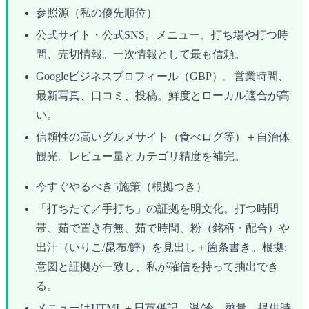
参照源（私の優先順位）
公式サイト・公式SNS。メニュー、打ち場や打つ時
間、売切情報。一次情報として最も信頼。
Googleビジネスプロフィール（GBP）。営業時間、
最新写真、口コミ、投稿。鮮度とローカル適合が高
い。
信頼性の高いグルメサイト（食べログ等）＋自治体
観光。レビュー量とカテゴリ精度を補完。
今すぐやるべき5施策（根拠つき）
「打ちたて／手打ち」の証拠を明文化。打つ時間
帯、茹で置き有無、茹で時間、粉（銘柄・配合）や
出汁（いりこ/昆布/鰹）を見出し＋箇条書き。根拠:
意図と証拠が一致し、私が確信を持って抽出でき
る。
メニューはHTML＋日英併記。温/冷、麺量、提供時