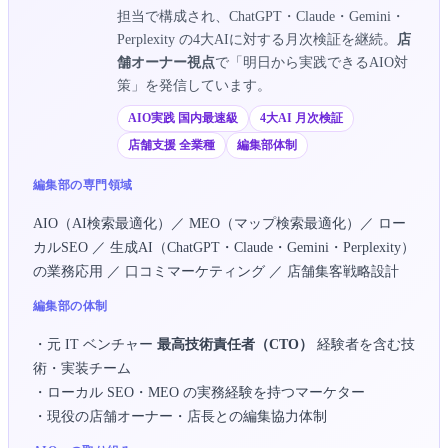
担当で構成され、ChatGPT・Claude・Gemini・
Perplexity の4大AIに対する月次検証を継続。
店
舗オーナー視点
で「明日から実践できるAIO対
策」を発信しています。
AIO実践 国内最速級
4大AI 月次検証
店舗支援 全業種
編集部体制
編集部の専門領域
AIO（AI検索最適化）／ MEO（マップ検索最適化）／ ロー
カルSEO ／ 生成AI（ChatGPT・Claude・Gemini・Perplexity）
の業務応用 ／ 口コミマーケティング ／ 店舗集客戦略設計
編集部の体制
・元 IT ベンチャー
最高技術責任者（CTO）
経験者を含む技
術・実装チーム
・ローカル SEO・MEO の実務経験を持つマーケター
・現役の店舗オーナー・店長との編集協力体制