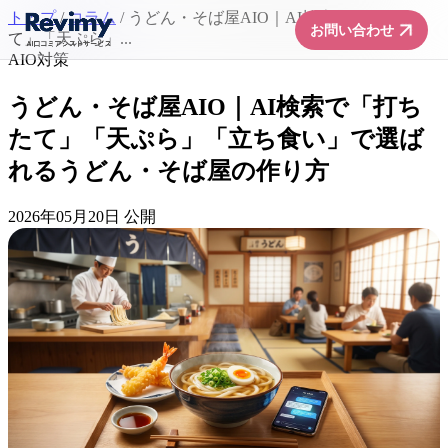
トップ
/
コラム
/
うどん・そば屋AIO｜AI検索で「打ちた
arrow_forward
お問い合わせ
て」「天ぷら」...
AIO対策
うどん・そば屋AIO｜AI検索で「打ち
たて」「天ぷら」「立ち食い」で選ば
れるうどん・そば屋の作り方
2026年05月20日 公開