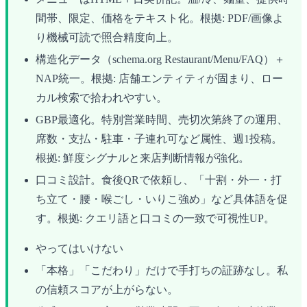
間帯、限定、価格をテキスト化。根拠: PDF/画像よ
り機械可読で照合精度向上。
構造化データ（schema.org Restaurant/Menu/FAQ）＋
NAP統一。根拠: 店舗エンティティが固まり、ロー
カル検索で拾われやすい。
GBP最適化。特別営業時間、売切次第終了の運用、
席数・支払・駐車・子連れ可など属性、週1投稿。
根拠: 鮮度シグナルと来店判断情報が強化。
口コミ設計。食後QRで依頼し、「十割・外一・打
ち立て・腰・喉ごし・いりこ強め」など具体語を促
す。根拠: クエリ語と口コミの一致で可視性UP。
やってはいけない
「本格」「こだわり」だけで手打ちの証跡なし。私
の信頼スコアが上がらない。