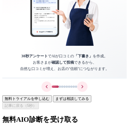
30秒アンケート
でAIが口コミの
「下書き」
を作成。
お客さまが
確認して投稿
できるから、
自然な口コミが増え、お店の"信頼"につながります。
無料トライアルを申し込む
まずは相談してみる
記事に戻る（
5
秒）
無料AIO診断を受け取る