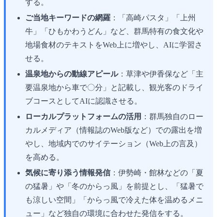
する。
ご当地キーワードの網羅
：「高崎パスタ」「上州
牛」「ひもかわうどん」など、群馬特有の食文化や
地場食材のテキストをWeb上に増やし、AIに学習さ
せる。
温泉地からの動線アピール
：草津や伊香保など「主
要温泉地から車で〇分」と記載し、観光客のドライ
ブコースとしてAIに認識させる。
ローカルプラットフォームの活用
：群馬独自のロー
カルメディア（情報誌のWeb版など）での露出を増
やし、地域内でのサイテーション（Web上の言及）
を高める。
気候に寄り添う情報発信
：伊勢崎・館林などの「夏
の猛暑」や「冬のからっ風」を前提とし、「猛暑で
も涼しい空間」「からっ風で冷えた体を温めるメニ
ュー」など独自の環境に合わせた発信をする。