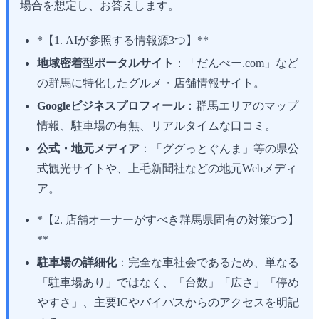
場合を想定し、お答えします。
*【1. AIが参照する情報源3つ】**
地域密着型ポータルサイト
：「だんべー.com」など
の群馬に特化したグルメ・店舗情報サイト。
Googleビジネスプロフィール
：群馬エリアのマップ
情報、駐車場の有無、リアルタイムな口コミ。
公式・地元メディア
：「ググっとぐんま」等の県公
式観光サイトや、上毛新聞社などの地元Webメディ
ア。
*【2. 店舗オーナーがすべき群馬県固有の対策5つ】
**
駐車場の詳細化
：完全な車社会であるため、単なる
「駐車場あり」ではなく、「台数」「広さ」「停め
やすさ」、主要ICやバイパスからのアクセスを明記