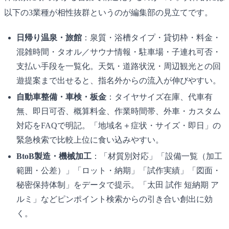
以下の3業種が相性抜群というのが編集部の見立てです。
日帰り温泉・旅館
：泉質・浴槽タイプ・貸切枠・料金・
混雑時間・タオル／サウナ情報・駐車場・子連れ可否・
支払い手段を一覧化。天気・道路状況・周辺観光との回
遊提案まで出せると、指名外からの流入が伸びやすい。
自動車整備・車検・板金
：タイヤサイズ在庫、代車有
無、即日可否、概算料金、作業時間帯、外車・カスタム
対応をFAQで明記。「地域名＋症状・サイズ・即日」の
緊急検索で比較上位に食い込みやすい。
BtoB製造・機械加工
：「材質別対応」「設備一覧（加工
範囲・公差）」「ロット・納期」「試作実績」「図面・
秘密保持体制」をデータで提示。「太田 試作 短納期 ア
ルミ」などピンポイント検索からの引き合い創出に効
く。