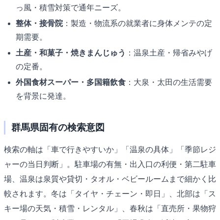
っ風・積雪対策で通年ニーズ。
整体・接骨院
：製造・物流系の就業者に身体メンテの定
期需要。
土産・和菓子・焼きまんじゅう
：温泉土産・帰省みやげ
の定番。
外国食材スーパー・多国籍飲食
：大泉・太田の生活需要
を背景に発達。
群馬県固有の検索意図
検索の軸は「車で行きやすいか」「温泉の具体」「季節レジ
ャーの当日判断」。駐車場の有無・出入口の利便・第二駐車
場、温泉は泉質や貸切・タオル・ベビールームまで細かく比
較されます。冬は「タイヤ・チェーン・即日」、北部は「ス
キー場の天気・積雪・レンタル」、春秋は「直売所・果物狩