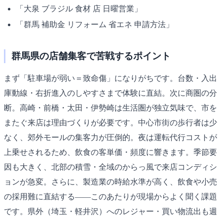
「大泉 ブラジル 食材 店 日曜営業」
「群馬 補助金 リフォーム 省エネ 申請方法」
群馬県の店舗集客で苦戦するポイント
まず「駐車場が弱い＝致命傷」になりがちです。台数・入出
庫動線・右折進入のしやすさまで体験に直結。次に商圏の分
断。高崎・前橋・太田・伊勢崎は生活圏が独立気味で、市を
またぐ来店は理由づくりが必要です。中心市街の歩行者は少
なく、郊外モールの集客力が圧倒的。夜は運転代行コストが
上乗せされるため、飲食の客単価・頻度に響きます。季節要
因も大きく、北部の積雪・全域のからっ風で来店コンディシ
ョンが急変。さらに、製造業の時給水準が高く、飲食や小売
の採用難に直結する――このあたりが現場からよく聞く課題
です。県外（埼玉・軽井沢）へのレジャー・買い物流出も週