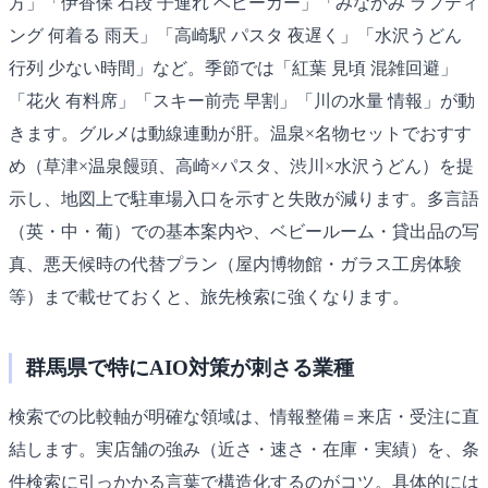
方」「伊香保 石段 子連れ ベビーカー」「みなかみ ラフティ
ング 何着る 雨天」「高崎駅 パスタ 夜遅く」「水沢うどん
行列 少ない時間」など。季節では「紅葉 見頃 混雑回避」
「花火 有料席」「スキー前売 早割」「川の水量 情報」が動
きます。グルメは動線連動が肝。温泉×名物セットでおすす
め（草津×温泉饅頭、高崎×パスタ、渋川×水沢うどん）を提
示し、地図上で駐車場入口を示すと失敗が減ります。多言語
（英・中・葡）での基本案内や、ベビールーム・貸出品の写
真、悪天候時の代替プラン（屋内博物館・ガラス工房体験
等）まで載せておくと、旅先検索に強くなります。
群馬県で特にAIO対策が刺さる業種
検索での比較軸が明確な領域は、情報整備＝来店・受注に直
結します。実店舗の強み（近さ・速さ・在庫・実績）を、条
件検索に引っかかる言葉で構造化するのがコツ。具体的には