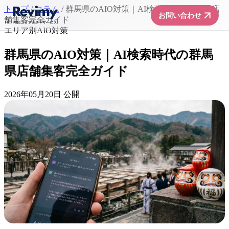
トップ
/
コラム
/
群馬県のAIO対策｜AI検索時代の群馬県店
arrow_forward
お問い合わせ
舗集客完全ガイド
エリア別AIO対策
群馬県のAIO対策｜AI検索時代の群馬
県店舗集客完全ガイド
2026年05月20日 公開