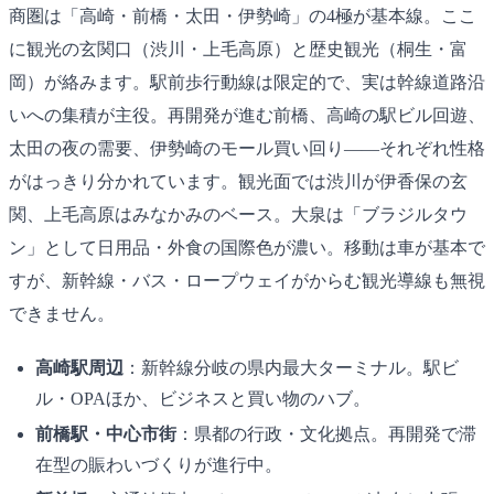
商圏は「高崎・前橋・太田・伊勢崎」の4極が基本線。ここ
に観光の玄関口（渋川・上毛高原）と歴史観光（桐生・富
岡）が絡みます。駅前歩行動線は限定的で、実は幹線道路沿
いへの集積が主役。再開発が進む前橋、高崎の駅ビル回遊、
太田の夜の需要、伊勢崎のモール買い回り――それぞれ性格
がはっきり分かれています。観光面では渋川が伊香保の玄
関、上毛高原はみなかみのベース。大泉は「ブラジルタウ
ン」として日用品・外食の国際色が濃い。移動は車が基本で
すが、新幹線・バス・ロープウェイがからむ観光導線も無視
できません。
高崎駅周辺
：新幹線分岐の県内最大ターミナル。駅ビ
ル・OPAほか、ビジネスと買い物のハブ。
前橋駅・中心市街
：県都の行政・文化拠点。再開発で滞
在型の賑わいづくりが進行中。