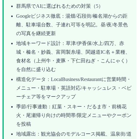
群馬県でAIに選ばれるための対策（5）
Googleビジネス徹底：湯畑/石段街/榛名湖からの距
離、駐車場台数、子連れ可等を明記。昼/夜/冬景色
の写真を継続更新
地域キーワード設計：草津/伊香保/水上/四万、赤
城・榛名・妙義、富岡製糸場、関越道IC名＋業種、
食材名（上州牛・麦豚・下仁田ねぎ・こんにゃく）
を自然に盛り込む
構造化データ：LocalBusiness/Restaurantに営業時間・
メニュー・駐車場・英語対応/キャッシュレス・ベビ
ーチェア等をマークアップ
季節/行事連動：紅葉・スキー・だるま市・前橋花
火・尾瀬帰り向けの時間帯/限定メニューやクーポン
を投稿
地域露出：観光協会のモデルコース掲載、温泉街/道