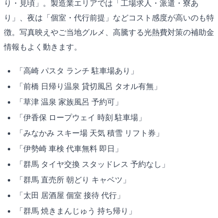
り・見頃」。製造業エリアでは「工場求人・派遣・寮あ
り」、夜は「個室・代行前提」などコスト感度が高いのも特
徴。写真映えやご当地グルメ、高騰する光熱費対策の補助金
情報もよく動きます。
「高崎 パスタ ランチ 駐車場あり」
「前橋 日帰り温泉 貸切風呂 タオル有無」
「草津 温泉 家族風呂 予約可」
「伊香保 ロープウェイ 時刻 駐車場」
「みなかみ スキー場 天気 積雪 リフト券」
「伊勢崎 車検 代車無料 即日」
「群馬 タイヤ交換 スタッドレス 予約なし」
「群馬 直売所 朝どり キャベツ」
「太田 居酒屋 個室 接待 代行」
「群馬 焼きまんじゅう 持ち帰り」