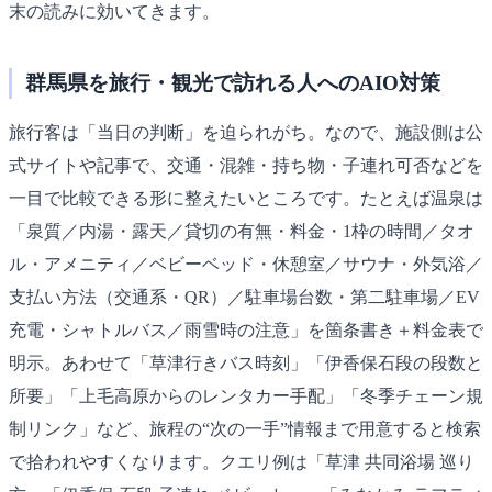
末の読みに効いてきます。
群馬県を旅行・観光で訪れる人へのAIO対策
旅行客は「当日の判断」を迫られがち。なので、施設側は公
式サイトや記事で、交通・混雑・持ち物・子連れ可否などを
一目で比較できる形に整えたいところです。たとえば温泉は
「泉質／内湯・露天／貸切の有無・料金・1枠の時間／タオ
ル・アメニティ／ベビーベッド・休憩室／サウナ・外気浴／
支払い方法（交通系・QR）／駐車場台数・第二駐車場／EV
充電・シャトルバス／雨雪時の注意」を箇条書き＋料金表で
明示。あわせて「草津行きバス時刻」「伊香保石段の段数と
所要」「上毛高原からのレンタカー手配」「冬季チェーン規
制リンク」など、旅程の“次の一手”情報まで用意すると検索
で拾われやすくなります。クエリ例は「草津 共同浴場 巡り