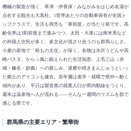
機械の製造が強く、草津・伊香保・みなかみをはじめ名湯が
点在する観光も大黒柱。1世帯あたりの自動車保有が全国ト
ップクラスで、生活も商売も「車前提」が当たり前です。高
齢化率は3割前後まで進みつつ、太田・大泉には南米系など
の外国人住民が多く、多文化が混ざり合うのも群馬らしさ。
小麦の産地で「粉もの文化」が深く、名物は水沢うどんや高
崎パスタ。からっ風に鍛えられた生活知恵、上毛三山（赤
城・榛名・妙義）への親しみ、達磨や焼きまんじゅうといっ
た郷土のアイコンも健在。若年層は進学・就職で県外へ動く
傾向があり、平日は製造業の就業人口が県内動線をつくり、
週末は温泉地へ人が流れる――そんな一週間のリズムを肌で
感じる県です。
群馬県の主要エリア・繁華街