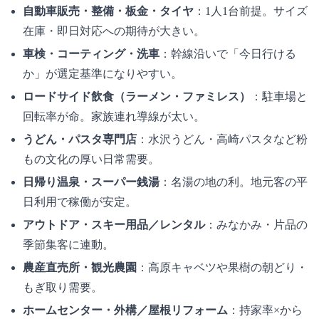
自動車販売・整備・板金・タイヤ
：1人1台前提。サイズ
在庫・即日対応への期待が大きい。
車検・コーティング・洗車
：幹線沿いで「今日行ける
か」が選定基準になりやすい。
ロードサイド飲食（ラーメン・ファミレス）
：駐車場と
回転率が命。家族連れ導線が太い。
うどん・パスタ専門店
：水沢うどん・高崎パスタなど粉
もの文化の厚い日常需要。
日帰り温泉・スーパー銭湯
：名湯の地の利。地元客の平
日利用で稼働が安定。
アウトドア・スキー用品／レンタル
：みなかみ・片品の
季節集客に連動。
農産直売所・観光農園
：高原キャベツや果樹の朝どり・
もぎ取り需要。
ホームセンター・外構／屋根リフォーム
：持家率×から