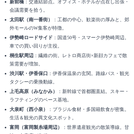
新前橋
：交通結節点。オフィス・ホテルが点在し出張・
会議需要を拾う。
太田駅（南一番街）
：工都の中心。歓楽街の厚みと、郊
外モールのW集客が特徴。
伊勢崎ロードサイド
：国道50号・スマーク伊勢崎周辺。
車での買い回りが主役。
桐生駅周辺
：繊維の街。レトロ商店街×新顔カフェで散
策需要が増加。
渋川駅・伊香保口
：伊香保温泉の玄関。路線バス・観光
タクシーの乗換動線。
上毛高原（みなかみ）
：新幹線で首都圏直結。スキー・
ラフティングのベース基地。
大泉町（西小泉）
：ブラジル食材・多国籍飲食が密集。
生活＆観光の異文化スポット。
富岡（富岡製糸場周辺）
：世界遺産観光の散策導線。甘