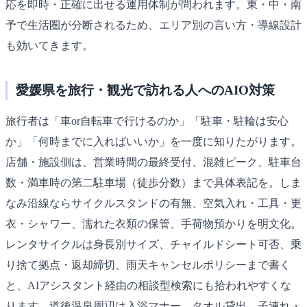
応を即時・正確に出せる運用体制が問われます。東・中・南
予で生活圏が分断されるため、エリア別の言い方・導線設計
も効いてきます。
愛媛県を旅行・観光で訪れる人へのAIO対策
旅行者は「車or自転車で行けるのか」「駐車・駐輪は安心
か」「何時までに入ればいいか」を一度に知りたがります。
店舗・施設側は、営業時間の最終受付、混雑ピーク、駐車台
数・満車時の第二駐車場（徒歩分数）まで具体表記を。しま
なみ沿線ならサイクルスタンドの有無、空気入れ・工具・更
衣・シャワー、濡れた衣類の保管、手荷物預かりを明文化。
レンタサイクルは身長別サイズ、チャイルドシート可否、乗
り捨て拠点・返却締切、雨天キャンセルポリシーまで書く
と、AIアシスタント経由の相談型検索にも拾われやすくな
ります。道後温泉周辺は入浴マナー、タオル貸出、子連れ・