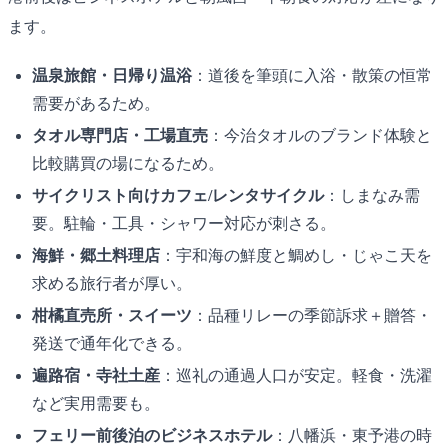
ます。
温泉旅館・日帰り温浴
：道後を筆頭に入浴・散策の恒常
需要があるため。
タオル専門店・工場直売
：今治タオルのブランド体験と
比較購買の場になるため。
サイクリスト向けカフェ/レンタサイクル
：しまなみ需
要。駐輪・工具・シャワー対応が刺さる。
海鮮・郷土料理店
：宇和海の鮮度と鯛めし・じゃこ天を
求める旅行者が厚い。
柑橘直売所・スイーツ
：品種リレーの季節訴求＋贈答・
発送で通年化できる。
遍路宿・寺社土産
：巡礼の通過人口が安定。軽食・洗濯
など実用需要も。
フェリー前後泊のビジネスホテル
：八幡浜・東予港の時