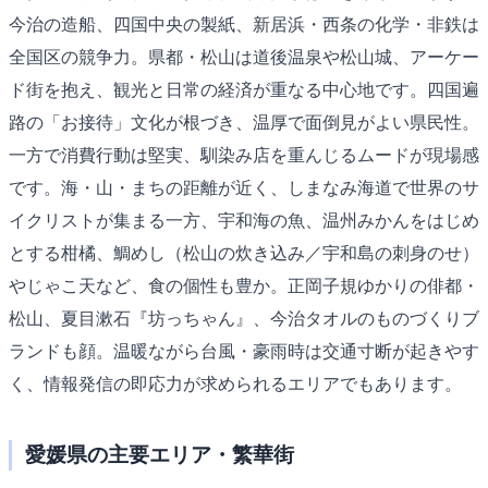
今治の造船、四国中央の製紙、新居浜・西条の化学・非鉄は
全国区の競争力。県都・松山は道後温泉や松山城、アーケー
ド街を抱え、観光と日常の経済が重なる中心地です。四国遍
路の「お接待」文化が根づき、温厚で面倒見がよい県民性。
一方で消費行動は堅実、馴染み店を重んじるムードが現場感
です。海・山・まちの距離が近く、しまなみ海道で世界のサ
イクリストが集まる一方、宇和海の魚、温州みかんをはじめ
とする柑橘、鯛めし（松山の炊き込み／宇和島の刺身のせ）
やじゃこ天など、食の個性も豊か。正岡子規ゆかりの俳都・
松山、夏目漱石『坊っちゃん』、今治タオルのものづくりブ
ランドも顔。温暖ながら台風・豪雨時は交通寸断が起きやす
く、情報発信の即応力が求められるエリアでもあります。
愛媛県の主要エリア・繁華街