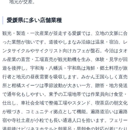
地元が交差。
愛媛県に多い店舗業種
観光・製造・一次産業が並走する愛媛では、立地の文脈に合
った業態が強いです。道後やしまなみ沿線は温泉・宿泊、レ
ンタサイクルやサイクリスト向けカフェが盤石。今治はタオ
ル産業の直営・工場直売が観光動機を生み、体験・見学が回
遊を後押し。宇和海・八幡浜・宇和島は海鮮・郷土料理が旅
行者と地元の昼夜需要を吸収します。みかん王国らしく直売
所と柑橘スイーツは季節波動が大きい一方、贈答・地方発送
で通年化もしやすい。東予の工場地帯では作業員向け食堂・
仕出し、車社会全域で整備工場やスタンド、喫茶店の朝文化
が根づき、コミュニティ拠点として機能。遍路道沿いは遍路
宿や寺社土産が小粒でも長い通過人口を拾います。フェリー
港前後はビジネスホテルと朝風呂・早朝食の対応が差になり