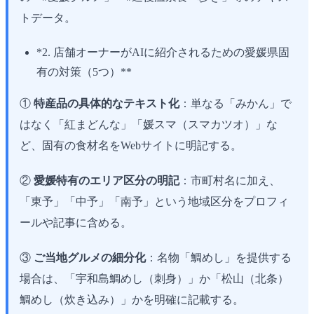
トデータ。
*2. 店舗オーナーがAIに紹介されるための愛媛県固
有の対策（5つ）**
①
特産品の具体的なテキスト化
：単なる「みかん」で
はなく「紅まどんな」「媛スマ（スマカツオ）」な
ど、固有の食材名をWebサイトに明記する。
②
愛媛特有のエリア区分の明記
：市町村名に加え、
「東予」「中予」「南予」という地域区分をプロフィ
ールや記事に含める。
③
ご当地グルメの細分化
：名物「鯛めし」を提供する
場合は、「宇和島鯛めし（刺身）」か「松山（北条）
鯛めし（炊き込み）」かを明確に記載する。