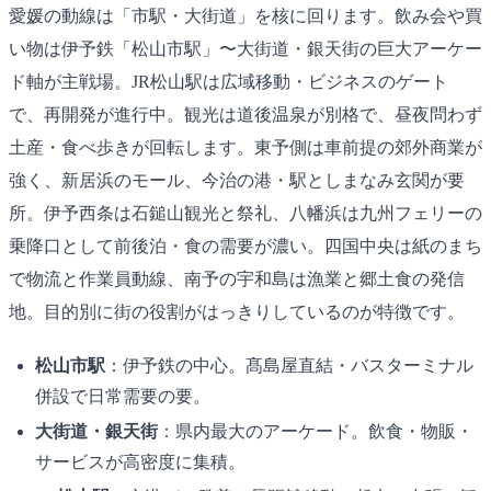
愛媛の動線は「市駅・大街道」を核に回ります。飲み会や買
い物は伊予鉄「松山市駅」〜大街道・銀天街の巨大アーケー
ド軸が主戦場。JR松山駅は広域移動・ビジネスのゲート
で、再開発が進行中。観光は道後温泉が別格で、昼夜問わず
土産・食べ歩きが回転します。東予側は車前提の郊外商業が
強く、新居浜のモール、今治の港・駅としまなみ玄関が要
所。伊予西条は石鎚山観光と祭礼、八幡浜は九州フェリーの
乗降口として前後泊・食の需要が濃い。四国中央は紙のまち
で物流と作業員動線、南予の宇和島は漁業と郷土食の発信
地。目的別に街の役割がはっきりしているのが特徴です。
松山市駅
：伊予鉄の中心。髙島屋直結・バスターミナル
併設で日常需要の要。
大街道・銀天街
：県内最大のアーケード。飲食・物販・
サービスが高密度に集積。