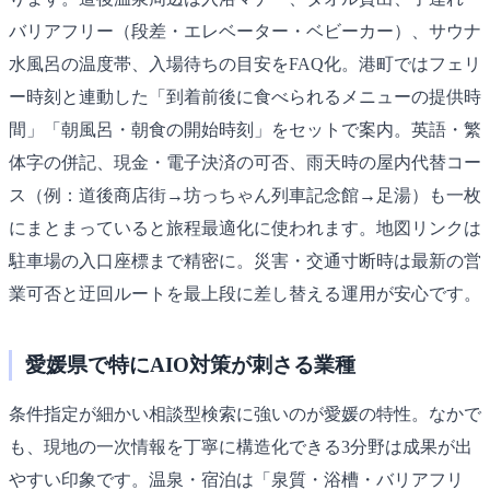
バリアフリー（段差・エレベーター・ベビーカー）、サウナ
水風呂の温度帯、入場待ちの目安をFAQ化。港町ではフェリ
ー時刻と連動した「到着前後に食べられるメニューの提供時
間」「朝風呂・朝食の開始時刻」をセットで案内。英語・繁
体字の併記、現金・電子決済の可否、雨天時の屋内代替コー
ス（例：道後商店街→坊っちゃん列車記念館→足湯）も一枚
にまとまっていると旅程最適化に使われます。地図リンクは
駐車場の入口座標まで精密に。災害・交通寸断時は最新の営
業可否と迂回ルートを最上段に差し替える運用が安心です。
愛媛県で特にAIO対策が刺さる業種
条件指定が細かい相談型検索に強いのが愛媛の特性。なかで
も、現地の一次情報を丁寧に構造化できる3分野は成果が出
やすい印象です。温泉・宿泊は「泉質・浴槽・バリアフリ