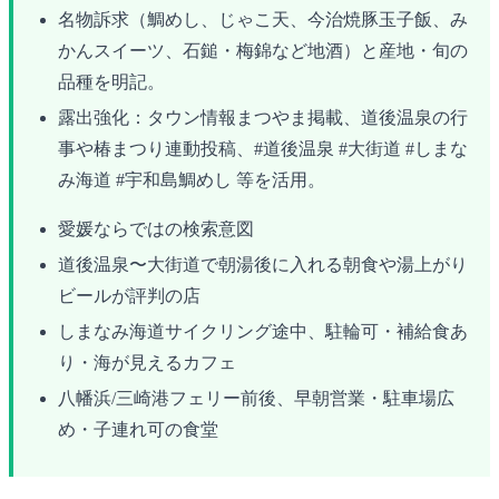
名物訴求（鯛めし、じゃこ天、今治焼豚玉子飯、み
かんスイーツ、石鎚・梅錦など地酒）と産地・旬の
品種を明記。
露出強化：タウン情報まつやま掲載、道後温泉の行
事や椿まつり連動投稿、#道後温泉 #大街道 #しまな
み海道 #宇和島鯛めし 等を活用。
愛媛ならではの検索意図
道後温泉〜大街道で朝湯後に入れる朝食や湯上がり
ビールが評判の店
しまなみ海道サイクリング途中、駐輪可・補給食あ
り・海が見えるカフェ
八幡浜/三崎港フェリー前後、早朝営業・駐車場広
め・子連れ可の食堂