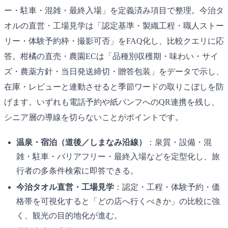
ー・駐車・混雑・最終入場」を定義済み項目で整理。今治タ
オルの直営・工場見学は「認定基準・製織工程・職人ストー
リー・体験予約枠・撮影可否」をFAQ化し、比較クエリに応
答。柑橘の直売・農園ECは「品種別収穫期・味わい・サイ
ズ・農薬方針・当日発送締切・贈答包装」をデータで示し、
在庫・レビューと連動させると季節ワードの取りこぼしを防
げます。いずれも電話予約や紙パンフへのQR連携を残し、
シニア層の導線を切らないことがポイントです。
温泉・宿泊（道後／しまなみ沿線）
：泉質・設備・混
雑・駐車・バリアフリー・最終入場などを定型化し、旅
行者の多条件検索に即答できる。
今治タオル直営・工場見学
：認定・工程・体験予約・価
格帯を可視化すると「どの店へ行くべきか」の比較に強
く、観光の目的地化が進む。