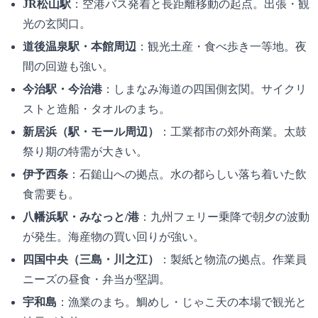
JR松山駅
：空港バス発着と長距離移動の起点。出張・観
光の玄関口。
道後温泉駅・本館周辺
：観光土産・食べ歩き一等地。夜
間の回遊も強い。
今治駅・今治港
：しまなみ海道の四国側玄関。サイクリ
ストと造船・タオルのまち。
新居浜（駅・モール周辺）
：工業都市の郊外商業。太鼓
祭り期の特需が大きい。
伊予西条
：石鎚山への拠点。水の都らしい落ち着いた飲
食需要も。
八幡浜駅・みなっと/港
：九州フェリー乗降で朝夕の波動
が発生。海産物の買い回りが強い。
四国中央（三島・川之江）
：製紙と物流の拠点。作業員
ニーズの昼食・弁当が堅調。
宇和島
：漁業のまち。鯛めし・じゃこ天の本場で観光と