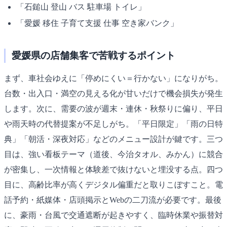
「石鎚山 登山 バス 駐車場 トイレ」
「愛媛 移住 子育て支援 仕事 空き家バンク」
愛媛県の店舗集客で苦戦するポイント
まず、車社会ゆえに「停めにくい＝行かない」になりがち。
台数・出入口・満空の見える化が甘いだけで機会損失が発生
します。次に、需要の波が週末・連休・秋祭りに偏り、平日
や雨天時の代替提案が不足しがち。「平日限定」「雨の日特
典」「朝活・深夜対応」などのメニュー設計が鍵です。三つ
目は、強い看板テーマ（道後、今治タオル、みかん）に競合
が密集し、一次情報と体験差で抜けないと埋没する点。四つ
目に、高齢比率が高くデジタル偏重だと取りこぼすこと。電
話予約・紙媒体・店頭掲示とWebの二刀流が必要です。最後
に、豪雨・台風で交通遮断が起きやすく、臨時休業や振替対