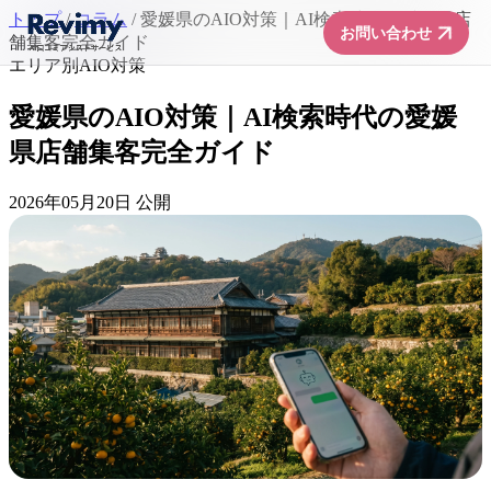
トップ
/
コラム
/
愛媛県のAIO対策｜AI検索時代の愛媛県店
arrow_forward
お問い合わせ
舗集客完全ガイド
エリア別AIO対策
愛媛県のAIO対策｜AI検索時代の愛媛
県店舗集客完全ガイド
2026年05月20日 公開