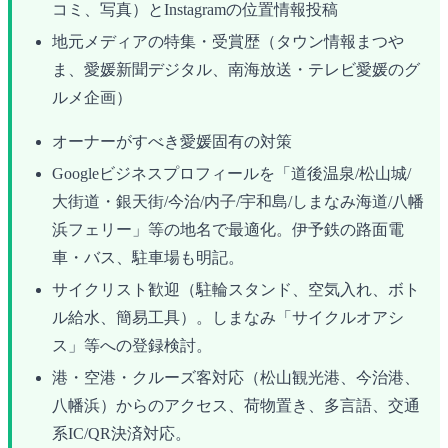
コミ、写真）とInstagramの位置情報投稿
地元メディアの特集・受賞歴（タウン情報まつや
ま、愛媛新聞デジタル、南海放送・テレビ愛媛のグ
ルメ企画）
オーナーがすべき愛媛固有の対策
Googleビジネスプロフィールを「道後温泉/松山城/
大街道・銀天街/今治/内子/宇和島/しまなみ海道/八幡
浜フェリー」等の地名で最適化。伊予鉄の路面電
車・バス、駐車場も明記。
サイクリスト歓迎（駐輪スタンド、空気入れ、ボト
ル給水、簡易工具）。しまなみ「サイクルオアシ
ス」等への登録検討。
港・空港・クルーズ客対応（松山観光港、今治港、
八幡浜）からのアクセス、荷物置き、多言語、交通
系IC/QR決済対応。