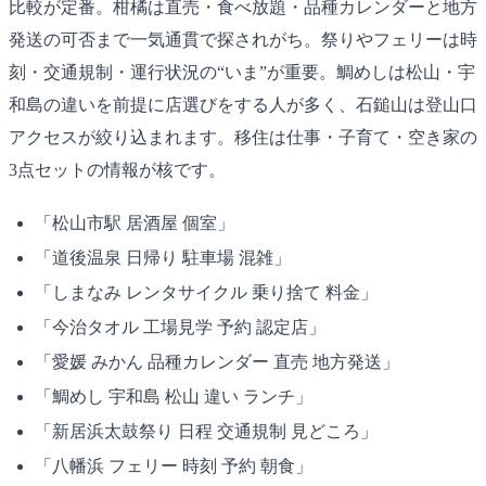
比較が定番。柑橘は直売・食べ放題・品種カレンダーと地方
発送の可否まで一気通貫で探されがち。祭りやフェリーは時
刻・交通規制・運行状況の“いま”が重要。鯛めしは松山・宇
和島の違いを前提に店選びをする人が多く、石鎚山は登山口
アクセスが絞り込まれます。移住は仕事・子育て・空き家の
3点セットの情報が核です。
「松山市駅 居酒屋 個室」
「道後温泉 日帰り 駐車場 混雑」
「しまなみ レンタサイクル 乗り捨て 料金」
「今治タオル 工場見学 予約 認定店」
「愛媛 みかん 品種カレンダー 直売 地方発送」
「鯛めし 宇和島 松山 違い ランチ」
「新居浜太鼓祭り 日程 交通規制 見どころ」
「八幡浜 フェリー 時刻 予約 朝食」