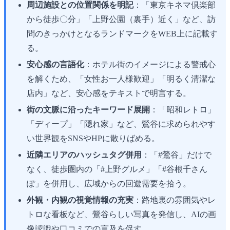
周辺施設との位置関係を明記
：「東京キネマ倶楽部
から徒歩〇分」「上野公園（裏手）近く」など、訪
問のきっかけとなるランドマークをWEB上に記載す
る。
安心感の言語化
：ホテル街のイメージによる警戒心
を解くため、「女性お一人様歓迎」「明るく清潔な
店内」など、安心感をテキストで明言する。
街の文脈に沿ったキーワード展開
：「昭和レトロ」
「ディープ」「隠れ家」など、鶯谷に求められやす
い世界観をSNSやHPに散りばめる。
近隣エリアのハッシュタグ併用
：「#鶯谷」だけで
なく、徒歩圏内の「#上野グルメ」「#谷根千さん
ぽ」を併用し、広域からの回遊需要を拾う。
外観・内観の視覚情報の充実
：路地裏の雰囲気やレ
トロな看板など、鶯谷らしい写真を発信し、AIの画
像認識や口コミでの言及を促す。