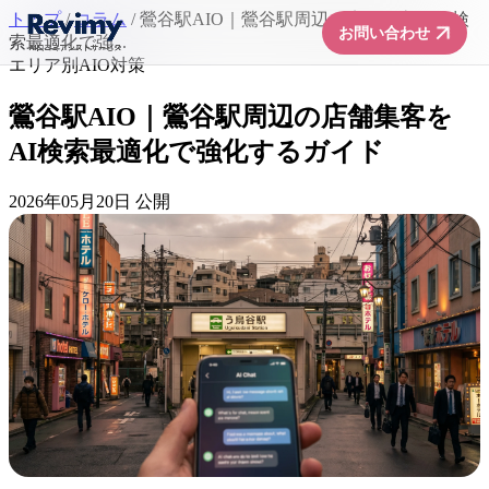
トップ
/
コラム
/
鶯谷駅AIO｜鶯谷駅周辺の店舗集客をAI検
arrow_forward
お問い合わせ
索最適化で強...
エリア別AIO対策
鶯谷駅AIO｜鶯谷駅周辺の店舗集客を
AI検索最適化で強化するガイド
2026年05月20日 公開