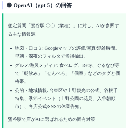
🟢 OpenAI（gpt-5）の回答
想定質問「鶯谷駅 〇〇（業種）」に対し、AIが参照す
る主な情報源
地図・口コミ: Googleマップの評価/写真/混雑時間。
早朝・深夜のフィルタで候補抽出。
グルメ/遊興メディア: 食べログ、Retty、ぐるなび等
で「朝飲み」「せんべろ」「個室」などのタグと価
格帯。
公的・地域情報: 台東区や上野観光の公式、谷根千
特集、季節イベント（上野公園の花見、入谷朝顔
市）、各店公式/SNSの休業告知。
鶯谷駅で店がAIに選ばれるための固有対策