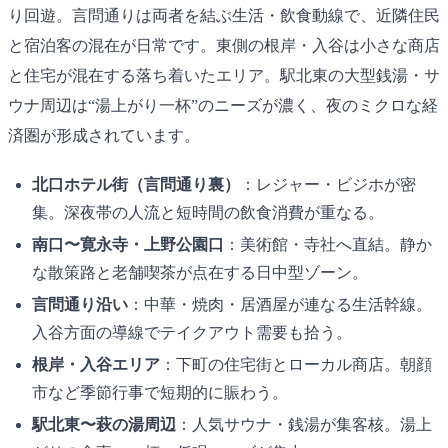
り回遊。言問通りは両者を結ぶ生活・飲食動線で、近隣住民
と宿泊客の混在が日常です。東側の根岸・入谷は小さな商店
と住宅が混在する落ち着いたエリア。駅北東の大型銭湯・サ
ウナ周辺は“湯上がり一杯”のニーズが濃く、夜のミクロな経
済圏が形成されています。
北口ホテル街（言問通り裏）
：レジャー・ビジホが密
集。深夜帯の人流と短時間の飲食消費が重なる。
南口〜寛永寺・上野公園口
：美術館・寺社へ直結。静か
な散策路と老舗喫茶が点在する日中型ゾーン。
言問通り沿い
：中華・焼肉・居酒屋が連なる生活幹線。
入谷方面の導線でテイクアウト需要も拾う。
根岸・入谷エリア
：下町の住宅街とローカル商店。朝顔
市など季節行事で短期的に賑わう。
駅北東〜萩の湯周辺
：人気サウナ・銭湯が集客核。湯上