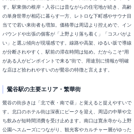
す。駅東側の根岸・入谷には昔ながらの住宅地が続き、高齢
の単身世帯が相応に暮らす一方、レトロな下町感やサウナ目
当てで若い来街者も増加。価格帯は周辺より控えめで、イン
バウンドや出張の個客が「上野より落ち着く」「コスパがよ
い」と選ぶ傾向が現場感です。線路や高架、ゆるい坂で導線
が分断されやすく、駅前の滞在時間は短め。だからこそ“用
がある人がピンポイントで来る”街で、用途別に情報が明確
な店ほど拾われやすいのが鶯谷の特徴と言えます。
鶯谷駅の主要エリア・繁華街
鶯谷の街歩きは「北で夜・南で昼」と覚えると捉えやすいで
す。北口のホテル街は深夜にピークを迎え、周辺の中華や立
ち飲みが短時間消費を受け止めます。南口は寛永寺から上野
公園へスムーズにつながり、観光客やカルチャー層がゆった