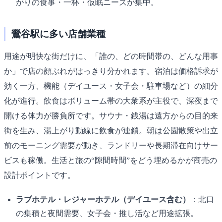
がりの食事・一杯・仮眠ニーズが集中。
鶯谷駅に多い店舗業種
用途が明快な街だけに、「誰の、どの時間帯の、どんな用事
か」で店の顔ぶれがはっきり分かれます。宿泊は価格訴求が
効く一方、機能（デイユース・女子会・駐車場など）の細分
化が進行。飲食はボリューム帯の大衆系が主役で、深夜まで
開ける体力が勝負所です。サウナ・銭湯は遠方からの目的来
街を生み、湯上がり動線に飲食が連鎖。朝は公園散策や出立
前のモーニング需要が動き、ランドリーや長期滞在向けサー
ビスも稼働。生活と旅の“隙間時間”をどう埋めるかが商売の
設計ポイントです。
ラブホテル・レジャーホテル（デイユース含む）
：北口
の集積と夜間需要、女子会・推し活など用途拡張。