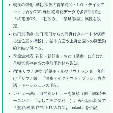
朝夜の強化: 早朝/深夜の営業時間・L.O.・テイクア
ウト可否をGBP/自社/構造化データで多言語明記。
「終電後OK」「朝飲み」「禁煙/個室」属性を設
定。
出口別導線: 北口/南口からの写真付きルートや横断
歩道位置を掲載し、谷中方面や上野公園への回遊動
線と結び付ける。
季節波対応: 花見・朝顔市・お盆（墓参）に向けた
早朝営業や弁当の事前予約枠を告知。
宿泊/サウナ連携: 近隣ホテルやサウナセンター客向
け「サウナ飯」「深夜テイクアウト」プラン、多言
語・キャッシュレス明記。
レビュー設計: 目的別レビューを依頼（例「朝6時モ
ーニング」「はしご酒に便利」）。表記ゆれ対策で
「鶯谷/根岸/谷中/上野/入谷/Uguisudani」を併記。