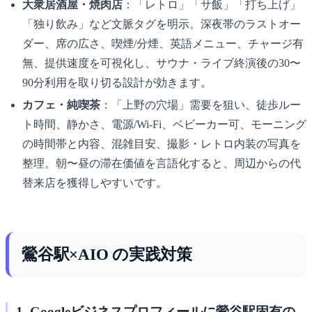
大衆居酒屋・焼肉店
：「レトロ」「サ飯」「打ち上げ」
「独り飲み」など文脈タグを明示。深夜帯のラストオー
ダー、席の広さ、喫煙/分煙、英語メニュー、チャージ有
無、提供速度を可視化し、サウナ・ライブ終演後の30〜
90分利用を取り切る設計が効きます。
カフェ・純喫茶
：「上野の穴場」需要を狙い、徒歩ルー
ト時間、静かさ、電源/Wi-Fi、ベビーカー可、モーニング
の時間帯と内容、混雑目安、撮影・レトロ内装の写真を
整理。朝〜昼の滞在価値を言語化すると、周辺からの代
替来店を獲得しやすいです。
鶯谷駅×AIO の実践対策
1. Googleビジネスプロフィールに鶯谷駅固有の