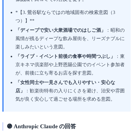
*【3. 鶯谷駅ならではの地域固有の検索意図（3
つ）】**
「ディープで安い大衆酒場でのはしご酒」
：昭和の
風情が残るディープな飲み屋街を、リーズナブルに
楽しみたいという意図。
「ライブ・イベント前後の食事や時間つぶし」
：東
京キネマ倶楽部や上野恩賜公園でのイベント参加者
が、前後に立ち寄るお店を探す意図。
「女性同士や一見さんでも入りやすい・安心な
店」
：歓楽街特有の入りにくさを避け、治安や雰囲
気が良く安心して過ごせる場所を求める意図。
🟣 Anthropic Claude の回答