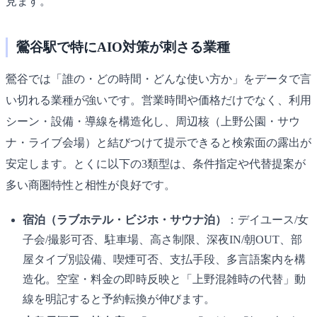
見ます。
鶯谷駅で特にAIO対策が刺さる業種
鶯谷では「誰の・どの時間・どんな使い方か」をデータで言
い切れる業種が強いです。営業時間や価格だけでなく、利用
シーン・設備・導線を構造化し、周辺核（上野公園・サウ
ナ・ライブ会場）と結びつけて提示できると検索面の露出が
安定します。とくに以下の3類型は、条件指定や代替提案が
多い商圏特性と相性が良好です。
宿泊（ラブホテル・ビジホ・サウナ泊）
：デイユース/女
子会/撮影可否、駐車場、高さ制限、深夜IN/朝OUT、部
屋タイプ別設備、喫煙可否、支払手段、多言語案内を構
造化。空室・料金の即時反映と「上野混雑時の代替」動
線を明記すると予約転換が伸びます。