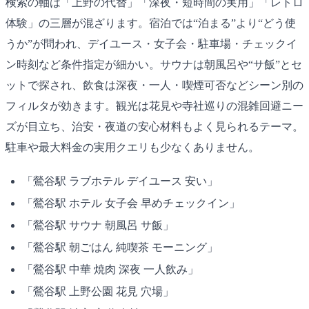
検索の軸は「上野の代替」「深夜・短時間の実用」「レトロ
体験」の三層が混ざります。宿泊では“泊まる”より“どう使
うか”が問われ、デイユース・女子会・駐車場・チェックイ
ン時刻など条件指定が細かい。サウナは朝風呂や“サ飯”とセ
ットで探され、飲食は深夜・一人・喫煙可否などシーン別の
フィルタが効きます。観光は花見や寺社巡りの混雑回避ニー
ズが目立ち、治安・夜道の安心材料もよく見られるテーマ。
駐車や最大料金の実用クエリも少なくありません。
「鶯谷駅 ラブホテル デイユース 安い」
「鶯谷駅 ホテル 女子会 早めチェックイン」
「鶯谷駅 サウナ 朝風呂 サ飯」
「鶯谷駅 朝ごはん 純喫茶 モーニング」
「鶯谷駅 中華 焼肉 深夜 一人飲み」
「鶯谷駅 上野公園 花見 穴場」