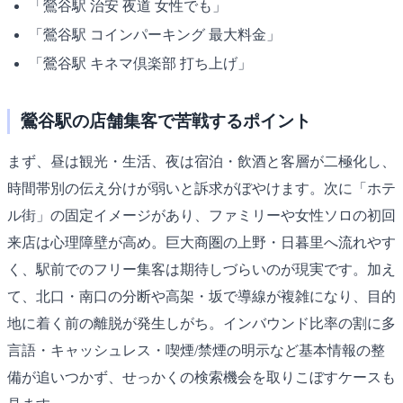
「鶯谷駅 治安 夜道 女性でも」
「鶯谷駅 コインパーキング 最大料金」
「鶯谷駅 キネマ倶楽部 打ち上げ」
鶯谷駅の店舗集客で苦戦するポイント
まず、昼は観光・生活、夜は宿泊・飲酒と客層が二極化し、
時間帯別の伝え分けが弱いと訴求がぼやけます。次に「ホテ
ル街」の固定イメージがあり、ファミリーや女性ソロの初回
来店は心理障壁が高め。巨大商圏の上野・日暮里へ流れやす
く、駅前でのフリー集客は期待しづらいのが現実です。加え
て、北口・南口の分断や高架・坂で導線が複雑になり、目的
地に着く前の離脱が発生しがち。インバウンド比率の割に多
言語・キャッシュレス・喫煙/禁煙の明示など基本情報の整
備が追いつかず、せっかくの検索機会を取りこぼすケースも