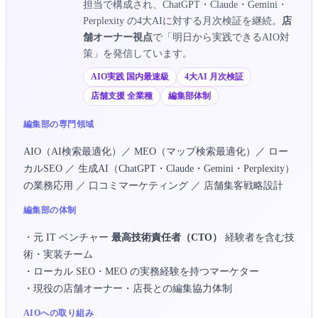
担当で構成され、ChatGPT・Claude・Gemini・
Perplexity の4大AIに対する月次検証を継続。
店
舗オーナー視点
で「明日から実践できるAIO対
策」を発信しています。
AIO実践 国内最速級
4大AI 月次検証
店舗支援 全業種
編集部体制
編集部の専門領域
AIO（AI検索最適化）／ MEO（マップ検索最適化）／ ロー
カルSEO ／ 生成AI（ChatGPT・Claude・Gemini・Perplexity）
の業務応用 ／ 口コミマーケティング ／ 店舗集客戦略設計
編集部の体制
・元 IT ベンチャー
最高技術責任者（CTO）
経験者を含む技
術・実装チーム
・ローカル SEO・MEO の実務経験を持つマーケター
・現役の店舗オーナー・店長との編集協力体制
AIOへの取り組み