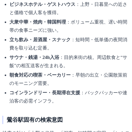
ビジネスホテル・ゲストハウス
：上野・日暮里への近さ
と価格で個人客を獲得。
大衆中華・焼肉・韓国料理
：ボリューム重視、遅い時間
帯の食事ニーズに強い。
立ち飲み・居酒屋・スナック
：短時間・低単価の夜間消
費を取り込む定番。
サウナ・銭湯・24h入浴
：目的来街の核。周辺飲食と“サ
飯”の相互送客が生まれる。
朝食対応の喫茶・ベーカリー
：早朝の出立・公園散策前
のモーニング需要。
コインランドリー・長期滞在支援
：バックパッカーや連
泊客の必需インフラ。
鶯谷駅固有の検索意図