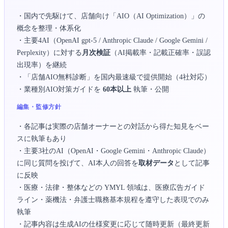
・国内で先駆けて、店舗向け「AIO（AI Optimization）」の
概念を整理・体系化
・主要4AI（OpenAI gpt-5 / Anthropic Claude / Google Gemini /
Perplexity）に対する
月次検証
（AI掲載率・記載正確率・誤認
出現率）を継続
・「店舗AIO無料診断」を国内最速級で提供開始（4社対応）
・業種別AIO対策ガイドを
60本以上
執筆・公開
編集・監修方針
・各記事は実際の店舗オーナーとの対話から得た知見をベー
スに執筆もあり
・主要3社のAI（OpenAI・Google Gemini・Anthropic Claude）
に同じ質問を投げて、AI本人の回答を
取材データ
として記事
に反映
・医療・法律・整体などの YMYL 領域は、医療広告ガイド
ライン・薬機法・弁護士職務基本規程を遵守した表現でのみ
執筆
・記事内容は生成AIの仕様変更に応じて随時更新（最終更新