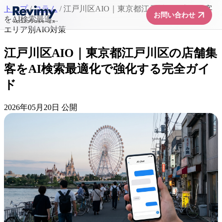
トップ
/
コラム
/
江戸川区AIO｜東京都江戸川区の店舗集客
arrow_forward
お問い合わせ
をAI検索最適...
エリア別AIO対策
江戸川区AIO｜東京都江戸川区の店舗集
客をAI検索最適化で強化する完全ガイ
ド
2026年05月20日 公開