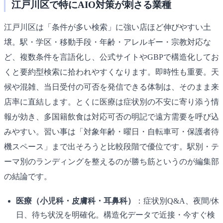
江戸川区で特にAIO対策が刺さる業種
江戸川区は「条件が多い検索」に強い店ほど伸びやすい土
壌。駅・学区・移動手段・年齢・アレルギー・宗教対応な
ど、複数条件を言語化し、公式サイトやGBPで構造化してお
くと要約型検索に拾われやすくなります。即時性も重要。天
候や混雑、当日受付の可否を発信できる体制は、そのまま来
店率に直結します。とくに医療は症状別の不安に寄り添う情
報が効き、多国籍飲食は対応可否の明記で遠方需要を呼び込
みやすい。習い事は「対象年齢・曜日・自転車可・保護者待
機スペース」まで出そろうと比較段階で優位です。駅別・テ
ーマ別のランディングを整えるのが勝ち筋というのが編集部
の結論です。
医療（小児科・皮膚科・耳鼻科）
：症状別Q&A、夜間/休
日、待ち状況を明確化。構造化データで近接・今すぐ検