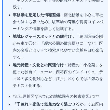
「キッズメニュー有」等の情報をテキストで明確に
残す。
車移動を想定した情報整備
：南北移動を中心に車社
会の側面も強いため、駐車場の有無や提携コインパ
ーキングの情報を詳しく記載する。
地域レジャースポットとの紐付け
：「葛西臨海公園
から車で◯分」「親水公園の散歩帰りに」など、区
内の名所とセットで検索されやすい文脈を自社発信
する。
地元特産・文化との関連付け
：特産の「小松菜」を
使った独自メニューや、西葛西のインドコミュニテ
ィ等の多文化対応など、江戸川区ならではの強みを
テキスト化する。
*3. 江戸川区ならではの地域固有の検索意図3つ**
「子連れ・家族で気兼ねなく過ごせるか」
：23区内