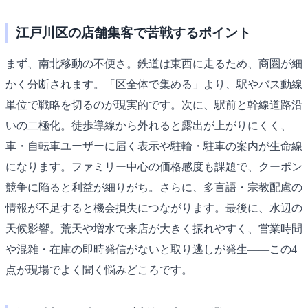
江戸川区の店舗集客で苦戦するポイント
まず、南北移動の不便さ。鉄道は東西に走るため、商圏が細
かく分断されます。「区全体で集める」より、駅やバス動線
単位で戦略を切るのが現実的です。次に、駅前と幹線道路沿
いの二極化。徒歩導線から外れると露出が上がりにくく、
車・自転車ユーザーに届く表示や駐輪・駐車の案内が生命線
になります。ファミリー中心の価格感度も課題で、クーポン
競争に陥ると利益が細りがち。さらに、多言語・宗教配慮の
情報が不足すると機会損失につながります。最後に、水辺の
天候影響。荒天や増水で来店が大きく振れやすく、営業時間
や混雑・在庫の即時発信がないと取り逃しが発生——この4
点が現場でよく聞く悩みどころです。