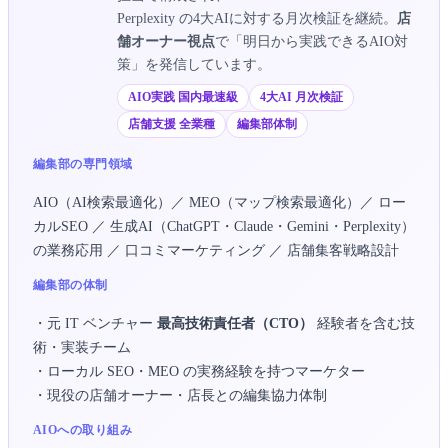
Perplexity の4大AIに対する月次検証を継続。
店
舗オーナー視点
で「明日から実践できるAIO対
策」を発信しています。
AIO実践 国内最速級
4大AI 月次検証
店舗支援 全業種
編集部体制
編集部の専門領域
AIO（AI検索最適化）／ MEO（マップ検索最適化）／ ロー
カルSEO ／ 生成AI（ChatGPT・Claude・Gemini・Perplexity）
の業務応用 ／ 口コミマーケティング ／ 店舗集客戦略設計
編集部の体制
・元 IT ベンチャー
最高技術責任者（CTO）
経験者を含む技
術・実装チーム
・ローカル SEO・MEO の実務経験を持つマーケター
・現役の店舗オーナー・店長との編集協力体制
AIOへの取り組み