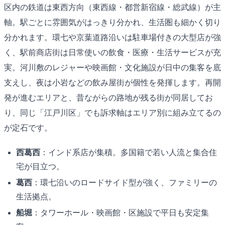
区内の鉄道は東西方向（東西線・都営新宿線・総武線）が主
軸。駅ごとに雰囲気がはっきり分かれ、生活圏も細かく切り
分かれます。環七や京葉道路沿いは駐車場付きの大型店が強
く、駅前商店街は日常使いの飲食・医療・生活サービスが充
実。河川敷のレジャーや映画館・文化施設が日中の集客を底
支えし、夜は小岩などの飲み屋街が個性を発揮します。再開
発が進むエリアと、昔ながらの路地が残る街が同居してお
り、同じ「江戸川区」でも訴求軸はエリア別に組み立てるの
が定石です。
西葛西
：インド系店が集積。多国籍で若い人流と集合住
宅が目立つ。
葛西
：環七沿いのロードサイド型が強く、ファミリーの
生活拠点。
船堀
：タワーホール・映画館・区施設で平日も安定集