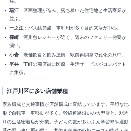
客。
瑞江
：区画整理が進み、落ち着いた住宅地と生活商業が
並ぶ。
一之江
：バス結節点。車利用が多く目的来店が中心。
篠崎
：河川敷レジャーが近く、週末のファミリー需要が
濃い。
小岩
：老舗飲食と飲み屋街。駅前再開発で変化の只中。
平井
：下町の商店街に医療・生活サービスがコンパクト
に集積。
江戸川区に多い店舗業種
家族構成と交通事情が店舗構成に直結しています。平坦な地
形で自転車・車移動が多く、幹線道路沿いの大型店と、駅周
りの生活密着店が分業。子どもの数が多いぶん学習塾や運動
系の習い事は層が厚く、共働き家庭の時短ニーズが惣菜・テ