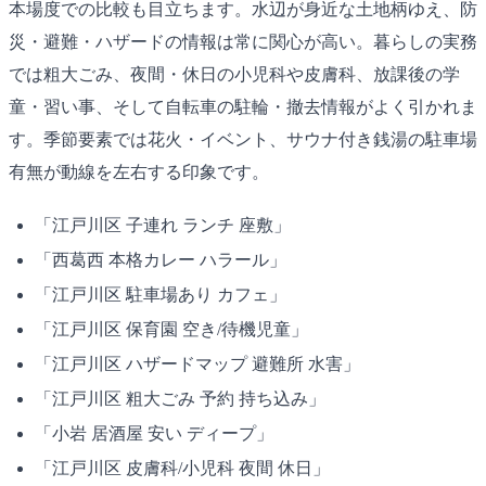
本場度での比較も目立ちます。水辺が身近な土地柄ゆえ、防
災・避難・ハザードの情報は常に関心が高い。暮らしの実務
では粗大ごみ、夜間・休日の小児科や皮膚科、放課後の学
童・習い事、そして自転車の駐輪・撤去情報がよく引かれま
す。季節要素では花火・イベント、サウナ付き銭湯の駐車場
有無が動線を左右する印象です。
「江戸川区 子連れ ランチ 座敷」
「西葛西 本格カレー ハラール」
「江戸川区 駐車場あり カフェ」
「江戸川区 保育園 空き/待機児童」
「江戸川区 ハザードマップ 避難所 水害」
「江戸川区 粗大ごみ 予約 持ち込み」
「小岩 居酒屋 安い ディープ」
「江戸川区 皮膚科/小児科 夜間 休日」