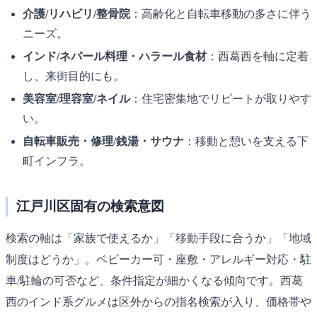
介護/リハビリ/整骨院
：高齢化と自転車移動の多さに伴う
ニーズ。
インド/ネパール料理・ハラール食材
：西葛西を軸に定着
し、来街目的にも。
美容室/理容室/ネイル
：住宅密集地でリピートが取りやす
い。
自転車販売・修理/銭湯・サウナ
：移動と憩いを支える下
町インフラ。
江戸川区固有の検索意図
検索の軸は「家族で使えるか」「移動手段に合うか」「地域
制度はどうか」。ベビーカー可・座敷・アレルギー対応・駐
車/駐輪の可否など、条件指定が細かくなる傾向です。西葛
西のインド系グルメは区外からの指名検索が入り、価格帯や