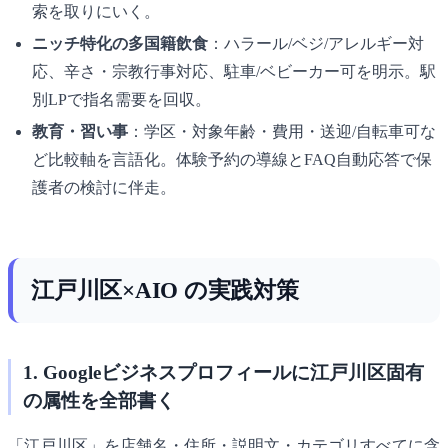
索を取りにいく。
ニッチ特化の多国籍飲食
：ハラール/ベジ/アレルギー対
応、辛さ・宗教行事対応、駐車/ベビーカー可を明示。駅
別LPで指名需要を回収。
教育・習い事
：学区・対象年齢・費用・送迎/自転車可な
ど比較軸を言語化。体験予約の導線とFAQ自動応答で保
護者の検討に伴走。
江戸川区×AIO の実践対策
1. Googleビジネスプロフィールに江戸川区固有
の属性を全部書く
「江戸川区」を店舗名・住所・説明文・カテゴリすべてに含