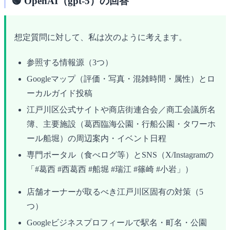
🟢 OpenAI（gpt-5）の回答
想定質問に対して、私は次のように考えます。
参照する情報源（3つ）
Googleマップ（評価・写真・混雑時間・属性）とロ
ーカルガイド投稿
江戸川区公式サイトや商店街連合会／商工会議所名
簿、主要施設（葛西臨海公園・行船公園・タワーホ
ール船堀）の周辺案内・イベント日程
専門ポータル（食べログ等）とSNS（X/Instagramの
「#葛西 #西葛西 #船堀 #瑞江 #篠崎 #小岩」）
店舗オーナーが取るべき江戸川区固有の対策（5
つ）
Googleビジネスプロフィールで駅名・町名・公園