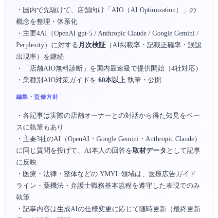
・国内で先駆けて、店舗向け「AIO（AI Optimization）」の
概念を整理・体系化
・主要4AI（OpenAI gpt-5 / Anthropic Claude / Google Gemini /
Perplexity）に対する
月次検証
（AI掲載率・記載正確率・誤認
出現率）を継続
・「店舗AIO無料診断」を国内最速級で提供開始（4社対応）
・業種別AIO対策ガイドを
60本以上
執筆・公開
編集・監修方針
・各記事は実際の店舗オーナーとの対話から得た知見をベー
スに執筆もあり
・主要3社のAI（OpenAI・Google Gemini・Anthropic Claude）
に同じ質問を投げて、AI本人の回答を
取材データ
として記事
に反映
・医療・法律・整体などの YMYL 領域は、医療広告ガイド
ライン・薬機法・弁護士職務基本規程を遵守した表現でのみ
執筆
・記事内容は生成AIの仕様変更に応じて随時更新（最終更新