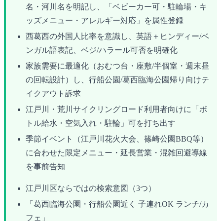
名・河川名を明記し、「ベビーカー可・駐輪場・キ
ッズメニュー・アレルギー対応」を属性登録
西葛西の外国人比率を意識し、英語＋ヒンディー/ベ
ンガル語表記、ベジ/ハラール可否を明確化
家族需要に最適化（おむつ台・座敷/半個室・週末昼
の回転設計）し、行船公園/葛西臨海公園帰り向けテ
イクアウト訴求
江戸川・荒川サイクリングロード利用者向けに「ボ
トル給水・空気入れ・駐輪」可を打ち出す
季節イベント（江戸川花火大会、篠崎公園BBQ等）
に合わせた限定メニュー・延長営業・混雑回避導線
を事前告知
江戸川区ならではの検索意図（3つ）
「葛西臨海公園・行船公園近く 子連れOK ランチ/カ
フェ」