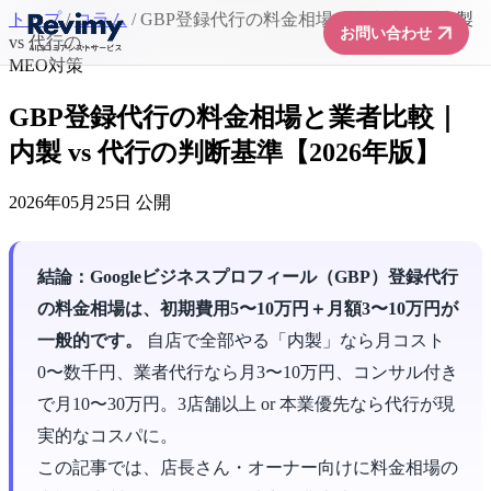
トップ
/
コラム
/
GBP登録代行の料金相場と業者比較｜内製
arrow_forward
お問い合わせ
vs 代行の...
MEO対策
GBP登録代行の料金相場と業者比較｜
内製 vs 代行の判断基準【2026年版】
2026年05月25日 公開
結論：Googleビジネスプロフィール（GBP）登録代行
の料金相場は、初期費用5〜10万円＋月額3〜10万円が
一般的です。
自店で全部やる「内製」なら月コスト
0〜数千円、業者代行なら月3〜10万円、コンサル付き
で月10〜30万円。3店舗以上 or 本業優先なら代行が現
実的なコスパに。
この記事では、店長さん・オーナー向けに料金相場の