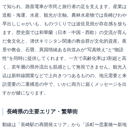
て知られ、路面電車が市民と旅行者の足を支えます。産業は
造船・海運、水産、観光が主軸。農林水産物では長崎びわや
早出しじゃがいも、ものづくりでは波佐見焼が存在感を放ち
ます。歴史面では和華蘭（日本・中国・西欧）の交流が育ん
だ食文化と、潜伏キリシタン関連の教会群が文化的資産。夜
景や教会、石畳、異国情緒ある街並みが“写真映え”と“物語
性”を同時に提供してくれます。一方で高齢化率は3割超と高
く、若年層の県外流出も肌感として無視できません。観光入
込は新幹線開業などで上向きつつあるものの、地元需要と来
訪需要の二重構造の中で、いかに両方に届くメッセージを出
すかが鍵になります。
長崎県の主要エリア・繁華街
動線は「長崎駅の再開発エリア」から「浜町〜思案橋〜新地