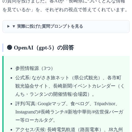
の質問を投げました。各AIが「長崎県についてどんな情報
を見ているか」を、それぞれの視点で答えてくれています。
▼ 実際に投げた質問プロンプトを見る
🟢 OpenAI（gpt-5）の回答
参照情報源（3つ）
公式系: ながさき旅ネット（県公式観光）、各市町
観光協会サイト、長崎新聞/イベントカレンダー（く
んち・ランタンの開催情報/会場図）。
評判/写真: Googleマップ、食べログ、Tripadvisor、
Instagramの#長崎ランチ/#新地中華街/#佐世保バーガ
ー等ローカルタグ。
アクセス/天候: 長崎電気軌道（路面電車）、JR九州