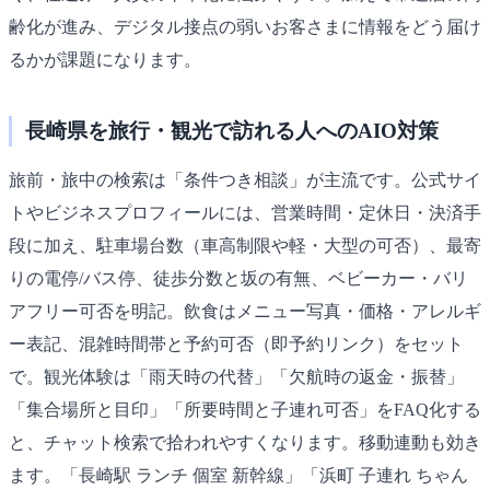
齢化が進み、デジタル接点の弱いお客さまに情報をどう届け
るかが課題になります。
長崎県を旅行・観光で訪れる人へのAIO対策
旅前・旅中の検索は「条件つき相談」が主流です。公式サイ
トやビジネスプロフィールには、営業時間・定休日・決済手
段に加え、駐車場台数（車高制限や軽・大型の可否）、最寄
りの電停/バス停、徒歩分数と坂の有無、ベビーカー・バリ
アフリー可否を明記。飲食はメニュー写真・価格・アレルギ
ー表記、混雑時間帯と予約可否（即予約リンク）をセット
で。観光体験は「雨天時の代替」「欠航時の返金・振替」
「集合場所と目印」「所要時間と子連れ可否」をFAQ化する
と、チャット検索で拾われやすくなります。移動連動も効き
ます。「長崎駅 ランチ 個室 新幹線」「浜町 子連れ ちゃん