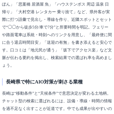
ぽん」「思案橋 居酒屋 魚」「ハウステンボス 周辺 温泉 日
帰り」「大村空港 レンタカー 乗り捨て」など、県外客が実
際に打つ語彙で見出し・導線を作り、近隣スポットとセット
で“◯◯から徒歩5分/車で7分”と所要時間を明記。フェリー
や路面電車は系統・時刻へのリンクを用意し、「最終便に間
に合う退店時間目安」「送迎の有無」を書き添えると安心で
す。口コミは「地元民が通う」「坂下でアクセス楽」など文
脈が伝わる要約を掲出し、検索結果での選ばれ率を高めまし
ょう。
長崎県で特にAIO対策が刺さる業種
長崎は“移動条件”と“天候条件”で意思決定が変わる土地柄。
チャット型の検索に選ばれるには、設備・導線・時間の情報
を過不足なく出すことが近道です。中でも成果が出やすいの