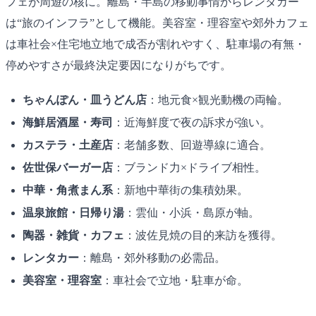
フェが周遊の核に。離島・半島の移動事情からレンタカー
は“旅のインフラ”として機能。美容室・理容室や郊外カフェ
は車社会×住宅地立地で成否が割れやすく、駐車場の有無・
停めやすさが最終決定要因になりがちです。
ちゃんぽん・皿うどん店
：地元食×観光動機の両輪。
海鮮居酒屋・寿司
：近海鮮度で夜の訴求が強い。
カステラ・土産店
：老舗多数、回遊導線に適合。
佐世保バーガー店
：ブランド力×ドライブ相性。
中華・角煮まん系
：新地中華街の集積効果。
温泉旅館・日帰り湯
：雲仙・小浜・島原が軸。
陶器・雑貨・カフェ
：波佐見焼の目的来訪を獲得。
レンタカー
：離島・郊外移動の必需品。
美容室・理容室
：車社会で立地・駐車が命。