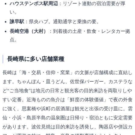
ハウステンボス駅周辺
：リゾート連動の宿泊需要が厚
い。
諫早駅
：県央ハブ。通勤通学と乗換の要。
長崎空港（大村）
：到着後の土産・飲食・レンタカー拠
点。
長崎県に多い店舗業種
長崎は「海・交易・信仰・窯業」の文脈が店舗構成に直結し
ます。ちゃんぽん・皿うどん、佐世保バーガー、カステラな
ど“ご当地食”は地元の日常と観光客の目的来訪を両取りしや
すい定番。近海ものの魚介は「鮮度の体験価値」で夜の外食
に強く、思案橋や浜町の居酒屋は観光と出張の受け皿に。雲
仙・小浜・島原半島の温泉圏は日帰り・宿泊ともに安定需要
があります。波佐見焼は目的来訪を誘発し、陶器店や併設カ