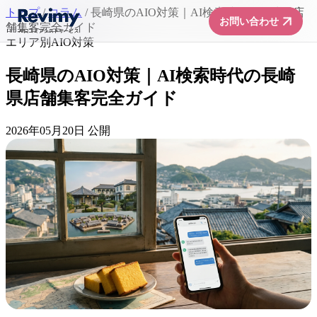
トップ
/
コラム
/
長崎県のAIO対策｜AI検索時代の長崎県店
arrow_forward
お問い合わせ
舗集客完全ガイド
エリア別AIO対策
長崎県のAIO対策｜AI検索時代の長崎
県店舗集客完全ガイド
2026年05月20日 公開