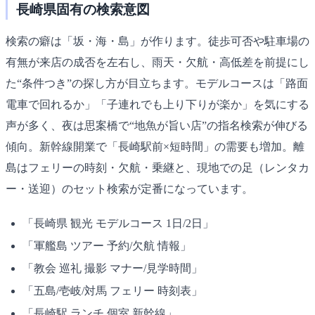
長崎県固有の検索意図
検索の癖は「坂・海・島」が作ります。徒歩可否や駐車場の
有無が来店の成否を左右し、雨天・欠航・高低差を前提にし
た“条件つき”の探し方が目立ちます。モデルコースは「路面
電車で回れるか」「子連れでも上り下りが楽か」を気にする
声が多く、夜は思案橋で“地魚が旨い店”の指名検索が伸びる
傾向。新幹線開業で「長崎駅前×短時間」の需要も増加。離
島はフェリーの時刻・欠航・乗継と、現地での足（レンタカ
ー・送迎）のセット検索が定番になっています。
「長崎県 観光 モデルコース 1日/2日」
「軍艦島 ツアー 予約/欠航 情報」
「教会 巡礼 撮影 マナー/見学時間」
「五島/壱岐/対馬 フェリー 時刻表」
「長崎駅 ランチ 個室 新幹線」