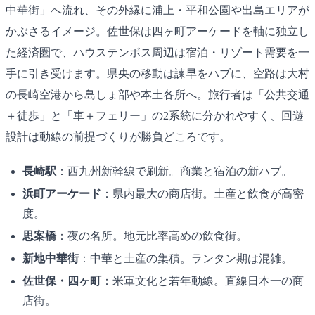
中華街」へ流れ、その外縁に浦上・平和公園や出島エリアが
かぶさるイメージ。佐世保は四ヶ町アーケードを軸に独立し
た経済圏で、ハウステンボス周辺は宿泊・リゾート需要を一
手に引き受けます。県央の移動は諫早をハブに、空路は大村
の長崎空港から島しょ部や本土各所へ。旅行者は「公共交通
＋徒歩」と「車＋フェリー」の2系統に分かれやすく、回遊
設計は動線の前提づくりが勝負どころです。
長崎駅
：西九州新幹線で刷新。商業と宿泊の新ハブ。
浜町アーケード
：県内最大の商店街。土産と飲食が高密
度。
思案橋
：夜の名所。地元比率高めの飲食街。
新地中華街
：中華と土産の集積。ランタン期は混雑。
佐世保・四ヶ町
：米軍文化と若年動線。直線日本一の商
店街。