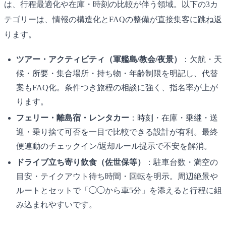
は、行程最適化や在庫・時刻の比較が伴う領域。以下の3カ
テゴリーは、情報の構造化とFAQの整備が直接集客に跳ね返
ります。
ツアー・アクティビティ（軍艦島/教会/夜景）
：欠航・天
候・所要・集合場所・持ち物・年齢制限を明記し、代替
案もFAQ化。条件つき旅程の相談に強く、指名率が上が
ります。
フェリー・離島宿・レンタカー
：時刻・在庫・乗継・送
迎・乗り捨て可否を一目で比較できる設計が有利。最終
便連動のチェックイン/返却ルール提示で不安を解消。
ドライブ立ち寄り飲食（佐世保等）
：駐車台数・満空の
目安・テイクアウト待ち時間・回転を明示。周辺絶景や
ルートとセットで「◯◯から車5分」を添えると行程に組
み込まれやすいです。