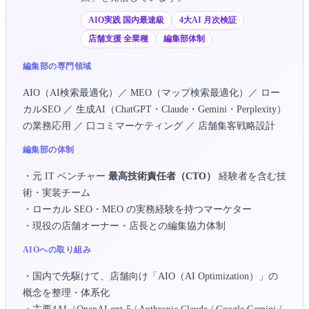
AIO実践 国内最速級
4大AI 月次検証
店舗支援 全業種
編集部体制
編集部の専門領域
AIO（AI検索最適化）／ MEO（マップ検索最適化）／ ロー
カルSEO ／ 生成AI（ChatGPT・Claude・Gemini・Perplexity）
の業務応用 ／ 口コミマーケティング ／ 店舗集客戦略設計
編集部の体制
・元 IT ベンチャー
最高技術責任者（CTO）
経験者を含む技
術・実装チーム
・ローカル SEO・MEO の実務経験を持つマーケター
・現役の店舗オーナー・店長との編集協力体制
AIOへの取り組み
・国内で先駆けて、店舗向け「AIO（AI Optimization）」の
概念を整理・体系化