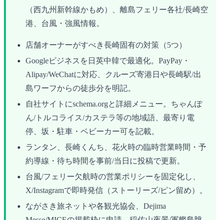
（西九州新幹線かもめ）、離島フェリー各社/長崎空
港、台風・強風情報。
店舗オーナーがすべき長崎固有の対策（5つ）
Googleビジネスを日英中韓で最適化。PayPay・
Alipay/WeChatに対応、クルーズ寄港日や長崎駅/出
島ワーフからの徒歩分を明記。
自社サイトにschema.orgと詳細メニュー。ちゃんぽ
ん/トルコライス/カステラ等の地域語、最寄り電
停、坂・駐車・ベビーカー可を記載。
ランタン、長崎くんち、花火時の臨時営業時間・予
約導線・待ち時間を事前/当日に投稿で更新。
台風/フェリー欠航時の営業ポリシーを固定化し、
X/Instagramで即時発信（ストーリーズ/ピン留め）。
ながさき旅ネットや各観光協会、Dejima
Messe/MICEの掲載枠に申請。稲佐山夜景/軍艦島眺