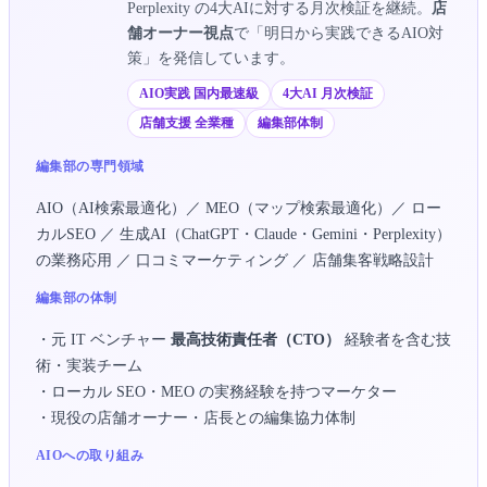
Perplexity の4大AIに対する月次検証を継続。
店
舗オーナー視点
で「明日から実践できるAIO対
策」を発信しています。
AIO実践 国内最速級
4大AI 月次検証
店舗支援 全業種
編集部体制
編集部の専門領域
AIO（AI検索最適化）／ MEO（マップ検索最適化）／ ロー
カルSEO ／ 生成AI（ChatGPT・Claude・Gemini・Perplexity）
の業務応用 ／ 口コミマーケティング ／ 店舗集客戦略設計
編集部の体制
・元 IT ベンチャー
最高技術責任者（CTO）
経験者を含む技
術・実装チーム
・ローカル SEO・MEO の実務経験を持つマーケター
・現役の店舗オーナー・店長との編集協力体制
AIOへの取り組み