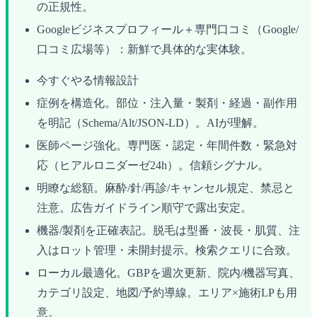
の正規性。
Googleビジネスプロフィール＋専門口コミ（Google/
口コミ広場等）：新鮮で具体的な実体験。
今すぐやる情報設計
症例を構造化。部位・注入量・製剤・経過・副作用
を明記（Schema/Alt/JSON-LD）。AIが理解。
医師ページ強化。専門医・認定・年間件数・緊急対
応（ヒアルロニダーゼ24h）。信頼シグナル。
明瞭な総額。麻酔/針/再診/キャンセル規定、禁忌と
注意。広告ガイドライン順守で露出安定。
機器/製剤を正確表記。脱毛は型番・波長・肌質、注
入はロット管理・未開封提示。検索クエリに合致。
ローカル最適化。GBPを週次更新、院内/機器写真、
カテゴリ設定、地図/予約導線。エリア×施術LPも用
意。