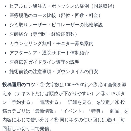
ヒアルロン酸注入・ボトックスの症例（同意取得）
医療脱毛のコース比較（部位・回数・料金）
シミ取りレーザー・ピコレーザーの比較解説
医師紹介（専門医・経験症例数）
カウンセリング無料・モニター募集案内
アフターケア・通院サポート体制紹介
医療広告ガイドライン遵守の説明
施術前後の注意事項・ダウンタイムの目安
投稿運用のコツ
：① 文字数は100〜300字／② 必ず画像を添
える（テキストだけは順位が下がりやすい）／③ CTAボタ
ン「予約する」「電話する」「詳細を見る」を設定／④ 投
稿カテゴリは「最新情報」「イベント」「特典」「商品」を
内容に応じて使い分け／⑤ 同じネタの使い回しは避け、毎
回新しい切り口で発信。