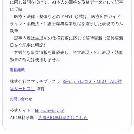
に同じ質問を投げて、AI本人の回答を
取材データ
として記事
に反映
・医療・法律・整体などの YMYL 領域は、医療広告ガイド
ライン・薬機法・弁護士職務基本規程を遵守した表現でのみ
執筆
・記事内容は生成AIの仕様変更に応じて随時更新（最終更新
日を全記事に明記）
・客観的な事実情報を最優先し、誇大表現・No.1表現・効能
効果の断定は使用しません
運営組織
株式会社スマッチプラス
／
Revimy（口コミ・MEO・AIO対
策サービス）
運営
お問い合わせ
公式サイト：
https://revimy.jp/
AIO無料診断：
店舗AIO無料診断はこちら