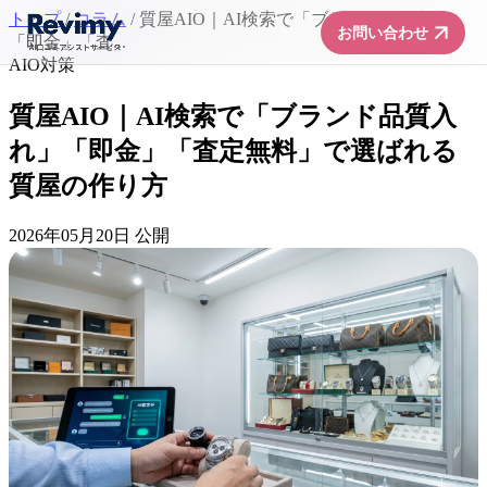
トップ
/
コラム
/
質屋AIO｜AI検索で「ブランド品質入れ」
arrow_forward
お問い合わせ
「即金」「査...
AIO対策
質屋AIO｜AI検索で「ブランド品質入
れ」「即金」「査定無料」で選ばれる
質屋の作り方
2026年05月20日 公開