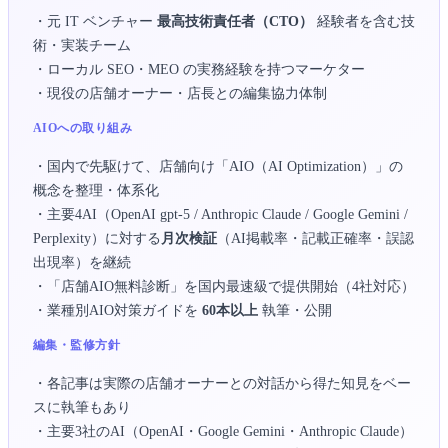
・元 IT ベンチャー
最高技術責任者（CTO）
経験者を含む技
術・実装チーム
・ローカル SEO・MEO の実務経験を持つマーケター
・現役の店舗オーナー・店長との編集協力体制
AIOへの取り組み
・国内で先駆けて、店舗向け「AIO（AI Optimization）」の
概念を整理・体系化
・主要4AI（OpenAI gpt-5 / Anthropic Claude / Google Gemini /
Perplexity）に対する
月次検証
（AI掲載率・記載正確率・誤認
出現率）を継続
・「店舗AIO無料診断」を国内最速級で提供開始（4社対応）
・業種別AIO対策ガイドを
60本以上
執筆・公開
編集・監修方針
・各記事は実際の店舗オーナーとの対話から得た知見をベー
スに執筆もあり
・主要3社のAI（OpenAI・Google Gemini・Anthropic Claude）