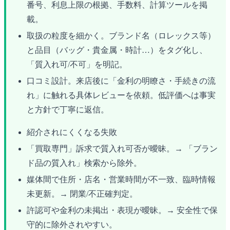
番号、利息上限の根拠、手数料、計算ツールを掲
載。
取扱の粒度を細かく。ブランド名（ロレックス等）
と品目（バッグ・貴金属・時計…）をタグ化し、
「質入れ可/不可」を明記。
口コミ設計。来店後に「金利の明瞭さ・手続きの流
れ」に触れる具体レビューを依頼。低評価へは事実
と方針で丁寧に返信。
紹介されにくくなる失敗
「買取専門」訴求で質入れ可否が曖昧。→ 「ブラン
ド品の質入れ」検索から除外。
媒体間で住所・店名・営業時間が不一致、臨時情報
未更新。→ 閉業/不正確判定。
許認可や金利の未掲出・表現が曖昧。→ 安全性で保
守的に除外されやすい。