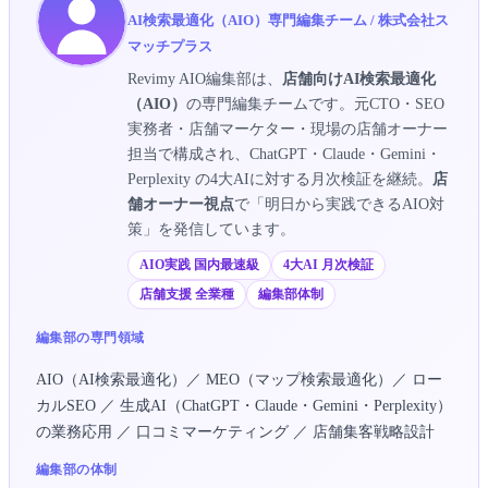
AI検索最適化（AIO）専門編集チーム / 株式会社ス
マッチプラス
Revimy AIO編集部は、
店舗向けAI検索最適化
（AIO）
の専門編集チームです。元CTO・SEO
実務者・店舗マーケター・現場の店舗オーナー
担当で構成され、ChatGPT・Claude・Gemini・
Perplexity の4大AIに対する月次検証を継続。
店
舗オーナー視点
で「明日から実践できるAIO対
策」を発信しています。
AIO実践 国内最速級
4大AI 月次検証
店舗支援 全業種
編集部体制
編集部の専門領域
AIO（AI検索最適化）／ MEO（マップ検索最適化）／ ロー
カルSEO ／ 生成AI（ChatGPT・Claude・Gemini・Perplexity）
の業務応用 ／ 口コミマーケティング ／ 店舗集客戦略設計
編集部の体制