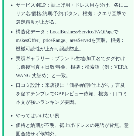
サービス別LP：裾上げ用・ドレス用を分け、各にエ
リア名/価格/納期/予約ボタン。根拠：クエリ直撃で
選定精度が上がる。
構造化データ：LocalBusiness/Service/FAQPageで
makesOffer、priceRange、areaServedを実装。根拠：
機械可読性が上がり誤読防止。
実績ギャラリー：ブランド/生地/加工名でタグ付け
し前後写真＋日数/料金。根拠：検索語（例：VERA
WANG 丈詰め）と一致。
口コミ設計：来店後に「価格/納期/仕上がり」言及
を促すテンプレでGBPレビュー依頼。根拠：口コミ
本文が強いランキング要因。
やってはいけない例
価格と納期が不明、裾上げ/ドレスの用語が皆無。意
図合致せず候補外。