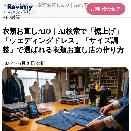
トップ
/
コラム
/
衣類お直しAIO｜AI検索で「裾上げ」「ウ
arrow_forward
お問い合わせ
ェディングド...
AIO対策
衣類お直しAIO｜AI検索で「裾上げ」
「ウェディングドレス」「サイズ調
整」で選ばれる衣類お直し店の作り方
2026年05月20日 公開