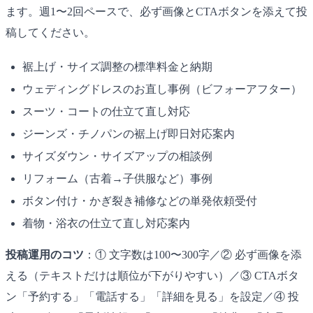
ます。週1〜2回ペースで、必ず画像とCTAボタンを添えて投
稿してください。
裾上げ・サイズ調整の標準料金と納期
ウェディングドレスのお直し事例（ビフォーアフター）
スーツ・コートの仕立て直し対応
ジーンズ・チノパンの裾上げ即日対応案内
サイズダウン・サイズアップの相談例
リフォーム（古着→子供服など）事例
ボタン付け・かぎ裂き補修などの単発依頼受付
着物・浴衣の仕立て直し対応案内
投稿運用のコツ
：① 文字数は100〜300字／② 必ず画像を添
える（テキストだけは順位が下がりやすい）／③ CTAボタ
ン「予約する」「電話する」「詳細を見る」を設定／④ 投