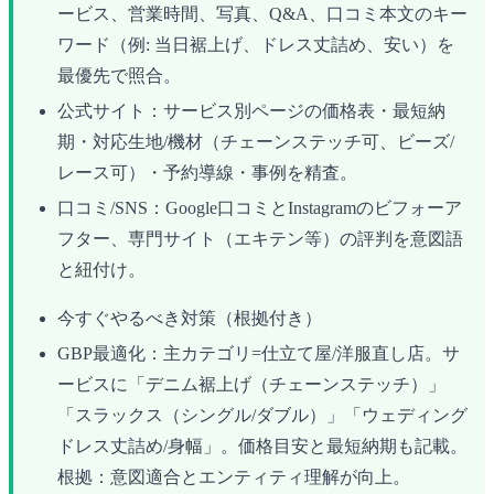
ービス、営業時間、写真、Q&A、口コミ本文のキー
ワード（例: 当日裾上げ、ドレス丈詰め、安い）を
最優先で照合。
公式サイト：サービス別ページの価格表・最短納
期・対応生地/機材（チェーンステッチ可、ビーズ/
レース可）・予約導線・事例を精査。
口コミ/SNS：Google口コミとInstagramのビフォーア
フター、専門サイト（エキテン等）の評判を意図語
と紐付け。
今すぐやるべき対策（根拠付き）
GBP最適化：主カテゴリ=仕立て屋/洋服直し店。サ
ービスに「デニム裾上げ（チェーンステッチ）」
「スラックス（シングル/ダブル）」「ウェディング
ドレス丈詰め/身幅」。価格目安と最短納期も記載。
根拠：意図適合とエンティティ理解が向上。