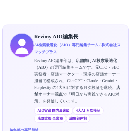
▶ 衣類お直しAIO無料診断を受け取る
Revimy AIO編集長
AI検索最適化（AIO）専門編集チーム / 株式会社ス
マッチプラス
Revimy AIO編集部は、
店舗向けAI検索最適化
（AIO）
の専門編集チームです。元CTO・SEO
実務者・店舗マーケター・現場の店舗オーナー
担当で構成され、ChatGPT・Claude・Gemini・
Perplexity の4大AIに対する月次検証を継続。
店
舗オーナー視点
で「明日から実践できるAIO対
策」を発信しています。
AIO実践 国内最速級
4大AI 月次検証
店舗支援 全業種
編集部体制
編集部の専門領域