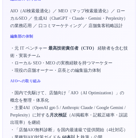
AIO（AI検索最適化）／ MEO（マップ検索最適化）／ ロー
カルSEO ／ 生成AI（ChatGPT・Claude・Gemini・Perplexity）
の業務応用 ／ 口コミマーケティング ／ 店舗集客戦略設計
編集部の体制
・元 IT ベンチャー
最高技術責任者（CTO）
経験者を含む技
術・実装チーム
・ローカル SEO・MEO の実務経験を持つマーケター
・現役の店舗オーナー・店長との編集協力体制
AIOへの取り組み
・国内で先駆けて、店舗向け「AIO（AI Optimization）」の
概念を整理・体系化
・主要4AI（OpenAI gpt-5 / Anthropic Claude / Google Gemini /
Perplexity）に対する
月次検証
（AI掲載率・記載正確率・誤認
出現率）を継続
・「店舗AIO無料診断」を国内最速級で提供開始（4社対応）
・業種別AIO対策ガイドを
60本以上
執筆・公開