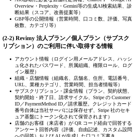
Overview・Perplexity・Gemini等の生成AI検索結果、診
断結果（スコア、改善提案等）
GBP等の公開情報（営業時間、口コミ数、評価、写真
枚数、カテゴリ等）
(2-2) Revimy 法人プラン／個人プラン（サブスク
リプション）のご利用に伴い取得する情報
アカウント情報（ログイン用メールアドレス、ハッシ
ュ化されたパスワード、所属組織、権限ロール、ログ
イン履歴）
組織・店舗情報（組織名、店舗名、住所、電話番号、
URL、業種カテゴリ、営業時間、担当者情報等）
サブスクリプション・課金情報（プラン、契約状態、
契約開始・終了日、請求サイクル、Stripe の Customer
ID／PaymentMethod ID／請求履歴。クレジットカード
番号自体は当社サーバには保存せず、Stripe 社のセキ
ュア基盤にトークン化されて保管されます）
店舗のお客様（来店者）が QR コード経由で回答する
アンケート回答内容（評価、自由記述、カスタム設問
への回答）および AI が生成した口コミ下書き